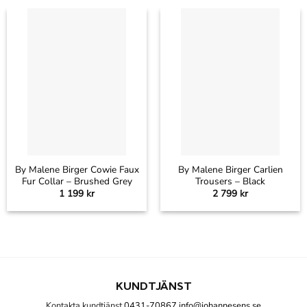
By Malene Birger Cowie Faux
By Malene Birger Carlien
Fur Collar – Brushed Grey
Trousers – Black
1 199
kr
2 799
kr
KUNDTJÄNST
Kontakta kundtjänst
0431-70867
info@johannesens.se