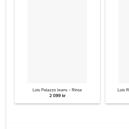
+
+
Lois Palazzo Jeans – Rinse
Lois R
2 099
kr