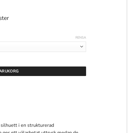
ster
RENSA
 VARUKORG
 silhuett i en strukturerad
 ger ett välarbetat uttryck medan de