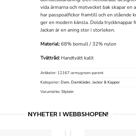
vida ärmarna och motvecket bak skapar en a
har passpoalfickor framtill och en stående
ger en modern känsla. Dolda tryckknappar fra
Jackan är en aning stor i storleken.
Material:
68% bomull / 32% nylon
Tvättråd:
Handtvätt kallt
Artikelnr:
12167-armygreen-parent
Kategorier:
Dam
,
Damkläder
,
Jackor & Kappor
Varumärke:
Stylein
NYHETER I WEBBSHOPEN!