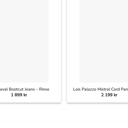
+
aval Bootcut Jeans – Rinse
Lois Palazzo Mistral Cord Pa
1 899
kr
2 199
kr