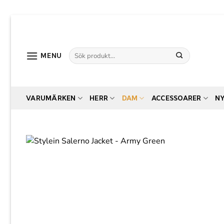
Skip
to
content
Sök
MENU
efter:
VARUMÄRKEN
HERR
DAM
ACCESSOARER
N