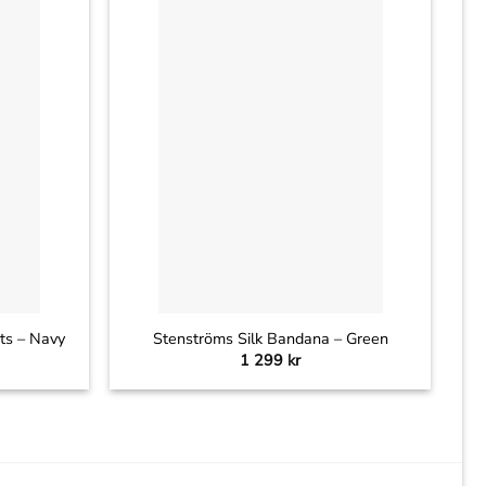
+
nts – Navy
Stenströms Silk Bandana – Green
1 299
kr