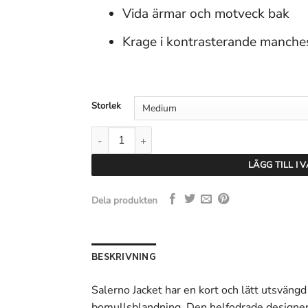
Vida ärmar och motveck bak
Krage i kontrasterande manche
Storlek
Stylein Salerno Jacket - Army Green mängd
LÄGG TILL I
Dela produkten
BESKRIVNING
Salerno Jacket har en kort och lätt utsvängd
bomullsblandning. Den helfodrade designen