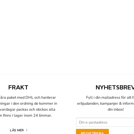
FRAKT
NYHETSBRE
 våra paket med DHL och hanterar
Fyll i din mailadress för att 
lningar i den ordning de kommer in
erbjudanden, kampanjer & informat
å vardagar packas och skickas alla
din inbox!
m finns i lager inom 24 timmar.
LÄS MER