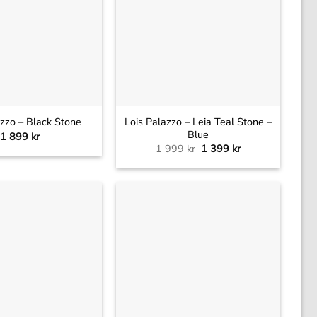
+
Lois Palazzo – Leia Teal Stone –
azzo – Black Stone
Blue
1 899
kr
Det
Det
1 999
kr
1 399
kr
ursprungliga
nuvarande
priset
priset
var:
är:
1
1
999 kr.
399 kr.