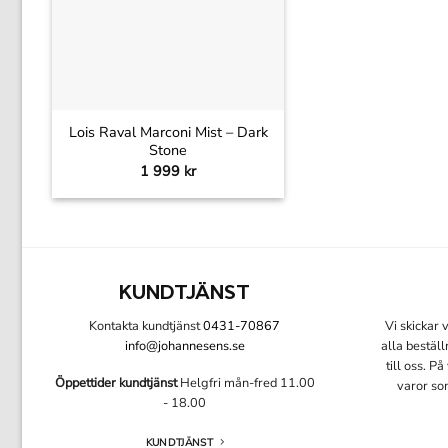
+
Lois Raval Marconi Mist – Dark
Stone
1 999
kr
KUNDTJÄNST
Kontakta kundtjänst
0431-70867
Vi skickar
info@johannesens.se
alla bestäl
till oss. P
Öppettider kundtjänst
Helgfri mån-fred 11.00
varor so
- 18.00
KUNDTJÄNST