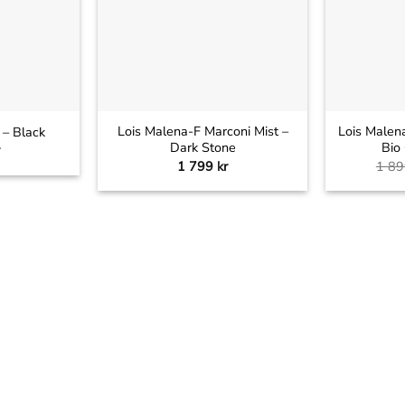
+
+
Lois Malena-F Marconi Mist –
Lois Malen
e – Black
Dark Stone
Bio
1 799
kr
1 8