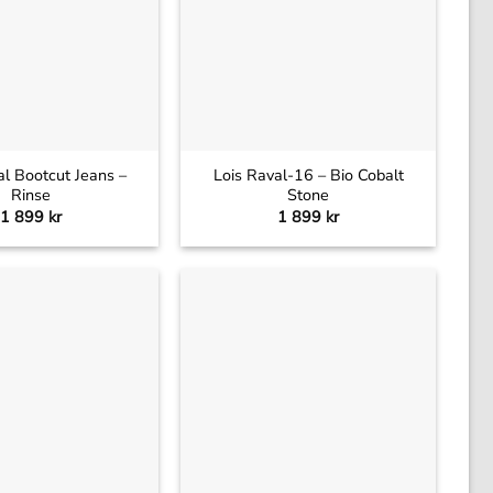
+
al Bootcut Jeans –
Lois Raval-16 – Bio Cobalt
Rinse
Stone
1 899
kr
1 899
kr