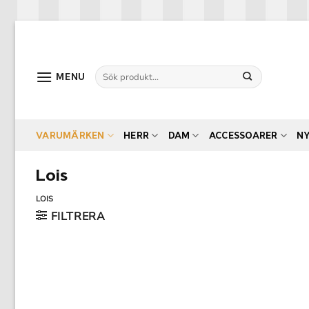
Skip
to
content
Sök
MENU
efter:
VARUMÄRKEN
HERR
DAM
ACCESSOARER
N
Lois
LOIS
FILTRERA