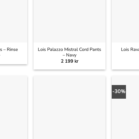
+
+
Lois Palazzo Mistral Cord Pants
Lois Rav
s – Rinse
– Navy
2 199
kr
-30%