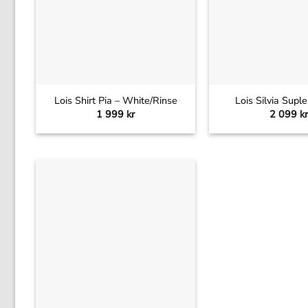
+
+
Lois Shirt Pia – White/Rinse
Lois Silvia Supl
1 999
kr
2 099
kr