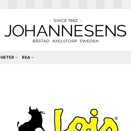
YHETER
REA