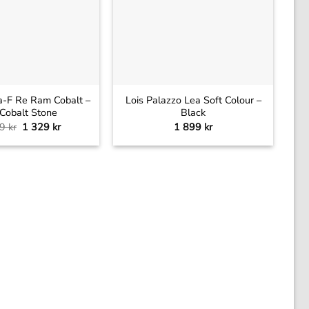
+
a-F Re Ram Cobalt –
Lois Palazzo Lea Soft Colour –
 Cobalt Stone
Black
Det
Det
99
kr
1 329
kr
1 899
kr
ursprungliga
nuvarande
priset
priset
var:
är:
1
1
899 kr.
329 kr.