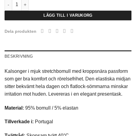
Sunspel Trunk 3-pack - Black mängd
LÄGG TILL I VARUKORG
Dela produkten
BESKRIVNING
Kalsonger i mjuk stretchbomull med kroppsnära passform
som ger bra komfort och rörelsefrihet. Den elastiska midjan
sitter bekvämt hela dagen och flatlock-sömmarna minskar
irritation mot huden. Levereras i en elegant presentask.
Material:
95% bomull / 5% elastan
Tillverkade i:
Portugal
Tvättråd:
Skonsam tvätt 40°C