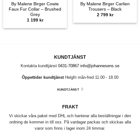
By Malene Birger Cowie
By Malene Birger Carlien
Faux Fur Collar – Brushed
Trousers – Black
Grey
2 799
kr
1 199
kr
KUNDTJÄNST
Kontakta kundtjänst
0431-70867
info@johannesens.se
Öppettider kundtjänst
Helgfri mån-fred 11.00 - 18.00
KUNDTJÄNST
FRAKT
Vi skickar våra paket med DHL och hanterar alla beställningar i den
ordning de kommer in till oss. På vardagar packas och skickas alla
varor som finns i lager inom 24 timmar.