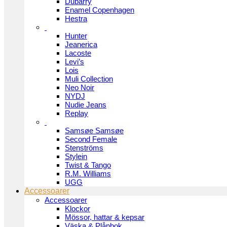
Dubarry
Enamel Copenhagen
Hestra
Hunter
Jeanerica
Lacoste
Levi’s
Lois
Muli Collection
Neo Noir
NYDJ
Nudie Jeans
Replay
Samsøe Samsøe
Second Female
Stenströms
Stylein
Twist & Tango
R.M. Williams
UGG
Accessoarer
Accessoarer
Klockor
Mössor, hattar & kepsar
Väska & Plånbok