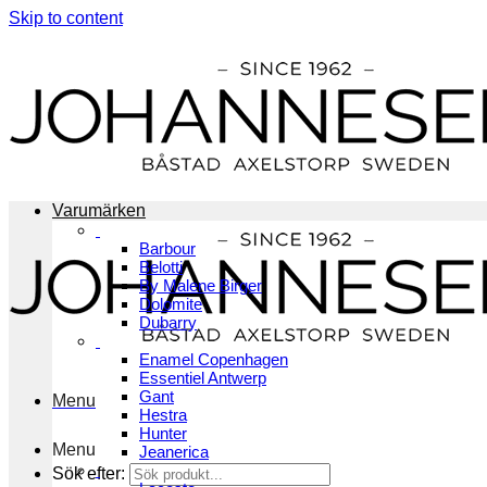
Skip to content
Varumärken
Barbour
Belotti
By Malene Birger
Dolomite
Dubarry
Enamel Copenhagen
Essentiel Antwerp
Gant
Menu
Hestra
Hunter
Menu
Jeanerica
Sök efter: