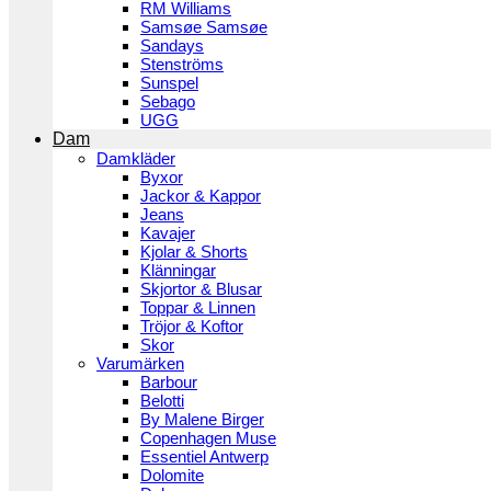
RM Williams
Samsøe Samsøe
Sandays
Stenströms
Sunspel
Sebago
UGG
Dam
Damkläder
Byxor
Jackor & Kappor
Jeans
Kavajer
Kjolar & Shorts
Klänningar
Skjortor & Blusar
Toppar & Linnen
Tröjor & Koftor
Skor
Varumärken
Barbour
Belotti
By Malene Birger
Copenhagen Muse
Essentiel Antwerp
Dolomite