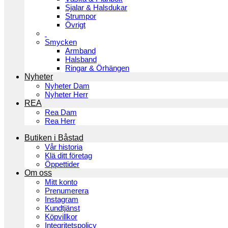
Sjalar & Halsdukar
Strumpor
Övrigt
Smycken
Armband
Halsband
Ringar & Örhängen
Nyheter
Nyheter Dam
Nyheter Herr
REA
Rea Dam
Rea Herr
Butiken i Båstad
Vår historia
Klä ditt företag
Öppettider
Om oss
Mitt konto
Prenumerera
Instagram
Kundtjänst
Köpvillkor
Integritetspolicy