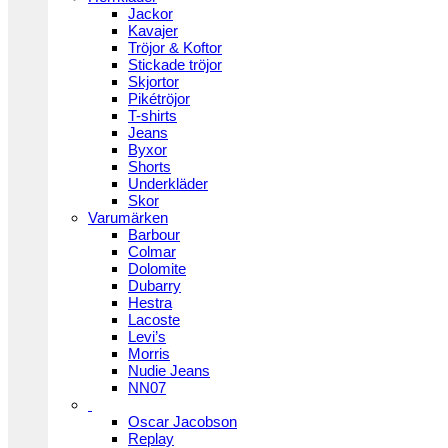
Jackor
Kavajer
Tröjor & Koftor
Stickade tröjor
Skjortor
Pikétröjor
T-shirts
Jeans
Byxor
Shorts
Underkläder
Skor
Varumärken
Barbour
Colmar
Dolomite
Dubarry
Hestra
Lacoste
Levi’s
Morris
Nudie Jeans
NN07
Oscar Jacobson
Replay