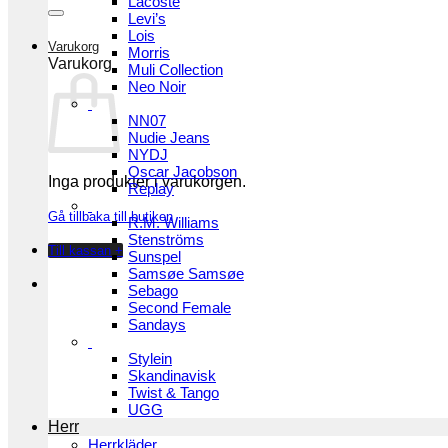
Lacoste
Levi’s
Lois
Varukorg
Morris
Varukorg
Muli Collection
Neo Noir
NN07
Nudie Jeans
NYDJ
Oscar Jacobson
Inga produkter i varukorgen.
Replay
Gå tillbaka till butiken
R.M. Williams
Stenströms
Till kassan
+
Sunspel
Samsøe Samsøe
Sebago
Second Female
Sandays
Stylein
Skandinavisk
Twist & Tango
UGG
Herr
Herrkläder