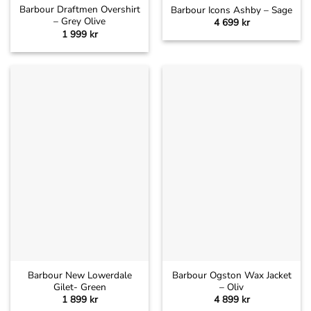
Barbour Draftmen Overshirt
Barbour Icons Ashby – Sage
– Grey Olive
4 699
kr
1 999
kr
Barbour New Lowerdale
Barbour Ogston Wax Jacket
Gilet- Green
– Oliv
1 899
kr
4 899
kr