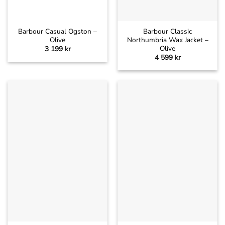
Barbour Casual Ogston –
Barbour Classic
Olive
Northumbria Wax Jacket –
Olive
3 199
kr
4 599
kr