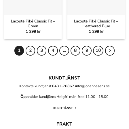
Lacoste Piké Classic Fit –
Lacoste Piké Classic Fit –
Green
Heathered Blue
1 299
kr
1 299
kr
1
2
3
4
…
8
9
10
KUNDTJÄNST
Kontakta kundtjänst
0431-70867
info@johannesens.se
Öppettider kundtjänst
Helgfri mån-fred 11.00 - 18.00
KUNDTJÄNST
FRAKT