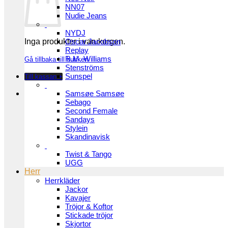
NN07
Nudie Jeans
NYDJ
Inga produkter i varukorgen.
Oscar Jacobson
Replay
R.M. Williams
Gå tillbaka till butiken
Stenströms
Sunspel
Till kassan
+
Samsøe Samsøe
Sebago
Second Female
Sandays
Stylein
Skandinavisk
Twist & Tango
UGG
Herr
Herrkläder
Jackor
Kavajer
Tröjor & Koftor
Stickade tröjor
Skjortor