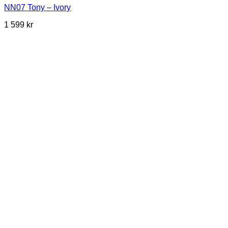
NN07 Tony – Ivory
1 599
kr