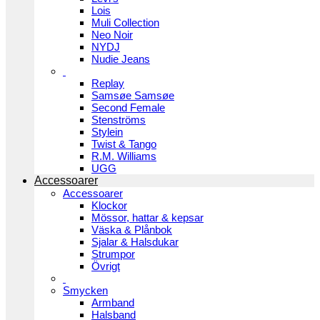
Lois
Muli Collection
Neo Noir
NYDJ
Nudie Jeans
Replay
Samsøe Samsøe
Second Female
Stenströms
Stylein
Twist & Tango
R.M. Williams
UGG
Accessoarer
Accessoarer
Klockor
Mössor, hattar & kepsar
Väska & Plånbok
Sjalar & Halsdukar
Strumpor
Övrigt
Smycken
Armband
Halsband