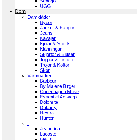
Sebago
UGG
Dam
Damkläder
Byxor
Jackor & Kappor
Jeans
Kavajer
Kjolar & Shorts
Klänningar
Skjortor & Blusar
Toppar & Linnen
Tröjor & Koftor
Skor
Varumärken
Barbour
By Malene Birger
Copenhagen Muse
Essentiel Antwerp
Dolomite
Dubarry
Hestra
Hunter
Jeanerica
Lacoste
Levi’s