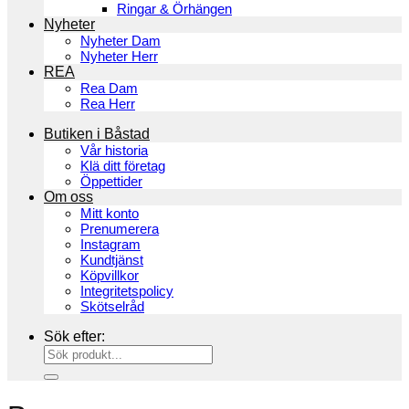
Ringar & Örhängen
Nyheter
Nyheter Dam
Nyheter Herr
REA
Rea Dam
Rea Herr
Butiken i Båstad
Vår historia
Klä ditt företag
Öppettider
Om oss
Mitt konto
Prenumerera
Instagram
Kundtjänst
Köpvillkor
Integritetspolicy
Skötselråd
Sök efter: