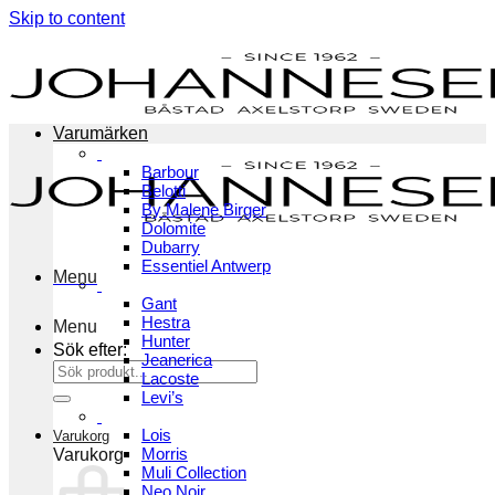
Skip to content
Varumärken
Barbour
Belotti
By Malene Birger
Dolomite
Dubarry
Essentiel Antwerp
Menu
Gant
Hestra
Menu
Hunter
Sök efter:
Jeanerica
Lacoste
Levi’s
Lois
Varukorg
Morris
Varukorg
Muli Collection
Neo Noir