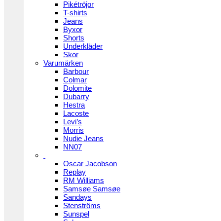
Pikétröjor
T-shirts
Jeans
Byxor
Shorts
Underkläder
Skor
Varumärken
Barbour
Colmar
Dolomite
Dubarry
Hestra
Lacoste
Levi’s
Morris
Nudie Jeans
NN07
Oscar Jacobson
Replay
RM Williams
Samsøe Samsøe
Sandays
Stenströms
Sunspel