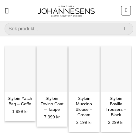
Skip
to
content
Sök
efter:
Stylein Yatch
Stylein
Stylein
Stylein
Bag – Coffe
Tovino Coat
Muccino
Boville
– Taupe
Blouse –
Trousers –
1 999
kr
Cream
Black
7 399
kr
2 199
kr
2 299
kr