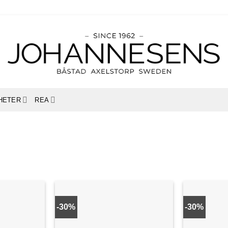
HETER
REA
-30%
-30%