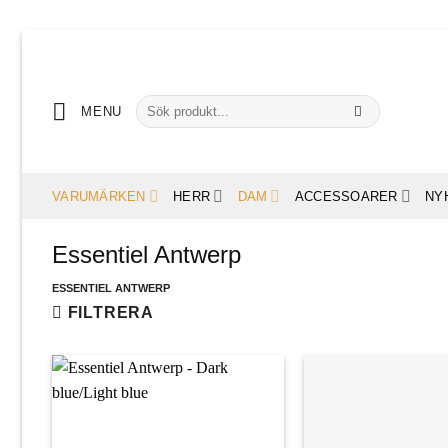
Skip
to
content
Sök
MENU
efter:
VARUMÄRKEN
HERR
DAM
ACCESSOARER
NY
Essentiel Antwerp
ESSENTIEL ANTWERP
FILTRERA