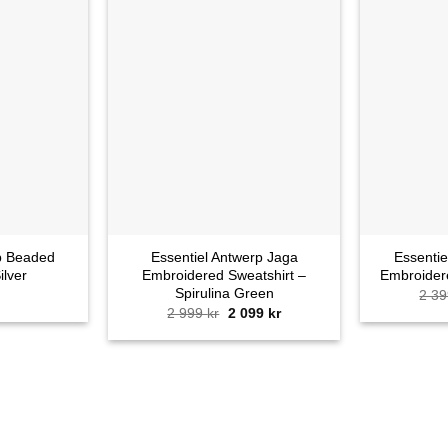
+
+
p Beaded
Essentiel Antwerp Jaga
Essentie
ilver
Embroidered Sweatshirt –
Embroidere
Spirulina Green
2 3
2 999
kr
Det
2 099
kr
Det
ursprungliga
nuvarande
priset
priset
var:
är:
2
2
999 kr.
099 kr.