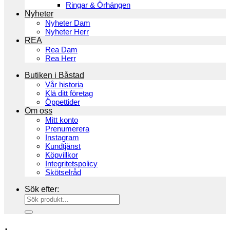
Ringar & Örhängen
Nyheter
Nyheter Dam
Nyheter Herr
REA
Rea Dam
Rea Herr
Butiken i Båstad
Vår historia
Klä ditt företag
Öppettider
Om oss
Mitt konto
Prenumerera
Instagram
Kundtjänst
Köpvillkor
Integritetspolicy
Skötselråd
Sök efter: