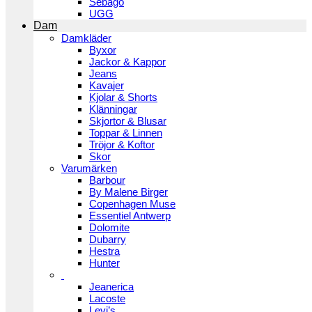
Sebago
UGG
Dam
Damkläder
Byxor
Jackor & Kappor
Jeans
Kavajer
Kjolar & Shorts
Klänningar
Skjortor & Blusar
Toppar & Linnen
Tröjor & Koftor
Skor
Varumärken
Barbour
By Malene Birger
Copenhagen Muse
Essentiel Antwerp
Dolomite
Dubarry
Hestra
Hunter
Jeanerica
Lacoste
Levi’s