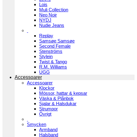
Lois
Muli Collection
Neo Noir
NYDJ
Nudie Jeans
Replay
Samsøe Samsøe
Second Female
Stenströms
Stylein
Twist & Tango
R.M. Williams
UGG
Accessoarer
Accessoarer
Klockor
Mössor, hattar & kepsar
Väska & Plånbok
Sjalar & Halsdukar
Strumpor
Övrigt
Smycken
Armband
Halsband