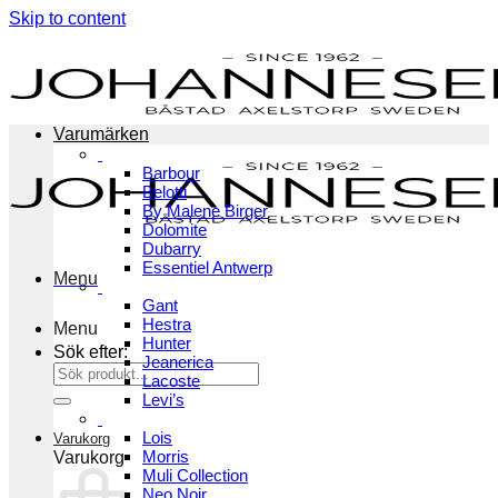
Skip to content
Varumärken
Barbour
Belotti
By Malene Birger
Dolomite
Dubarry
Essentiel Antwerp
Menu
Gant
Hestra
Menu
Hunter
Sök efter:
Jeanerica
Lacoste
Levi’s
Lois
Varukorg
Morris
Varukorg
Muli Collection
Neo Noir