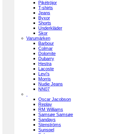
Pikétröjor
T-shirts
Jeans
Byxor
Shorts
Underkläder
Skor
Varumärken
Barbour
Colmar
Dolomite
Dubarry
Hestra
Lacoste
Levi’s
Morris
Nudie Jeans
NN07
Oscar Jacobson
Replay
RM Williams
Samsøe Samsøe
Sandays
Stenströms
Sunspel