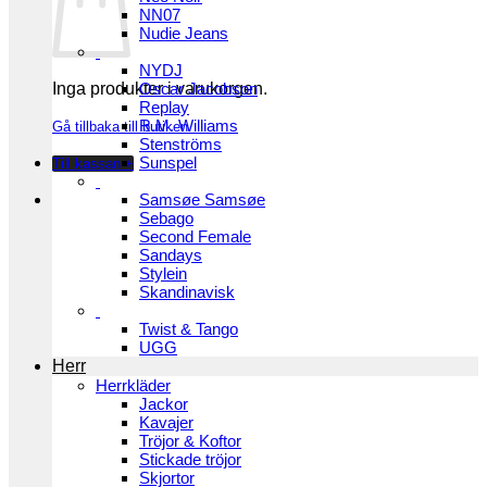
NN07
Nudie Jeans
NYDJ
Inga produkter i varukorgen.
Oscar Jacobson
Replay
R.M. Williams
Gå tillbaka till butiken
Stenströms
Sunspel
Till kassan
+
Samsøe Samsøe
Sebago
Second Female
Sandays
Stylein
Skandinavisk
Twist & Tango
UGG
Herr
Herrkläder
Jackor
Kavajer
Tröjor & Koftor
Stickade tröjor
Skjortor