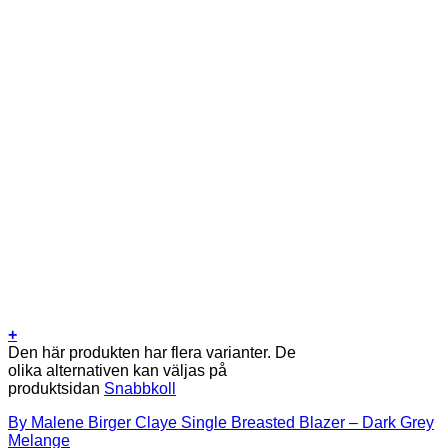
+
Den här produkten har flera varianter. De
olika alternativen kan väljas på
produktsidan
Snabbkoll
By Malene Birger Claye Single Breasted Blazer – Dark Grey
Melange