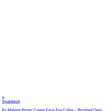
+
Snabbkoll
By Malene Birger Cowie Faux Fur Collar – Brushed Grey