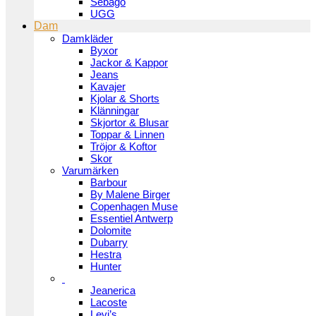
Sebago
UGG
Dam
Damkläder
Byxor
Jackor & Kappor
Jeans
Kavajer
Kjolar & Shorts
Klänningar
Skjortor & Blusar
Toppar & Linnen
Tröjor & Koftor
Skor
Varumärken
Barbour
By Malene Birger
Copenhagen Muse
Essentiel Antwerp
Dolomite
Dubarry
Hestra
Hunter
Jeanerica
Lacoste
Levi’s