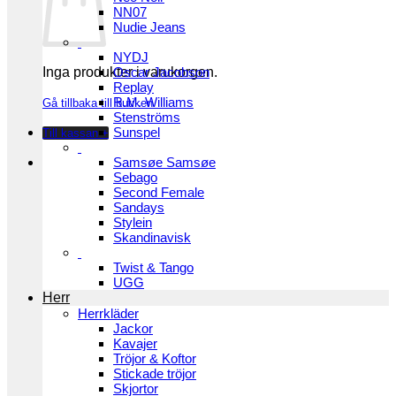
NN07
Nudie Jeans
NYDJ
Inga produkter i varukorgen.
Oscar Jacobson
Replay
R.M. Williams
Gå tillbaka till butiken
Stenströms
Sunspel
Till kassan
+
Samsøe Samsøe
Sebago
Second Female
Sandays
Stylein
Skandinavisk
Twist & Tango
UGG
Herr
Herrkläder
Jackor
Kavajer
Tröjor & Koftor
Stickade tröjor
Skjortor