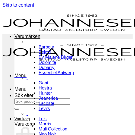
Skip to content
Varumärken
Barbour
Belotti
By Malene Birger
Dolomite
Dubarry
Essentiel Antwerp
Menu
Gant
Hestra
Menu
Hunter
Sök efter:
Jeanerica
Lacoste
Levi’s
Lois
Varukorg
Morris
Varukorg
Muli Collection
Neo Noir