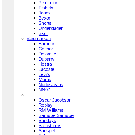
Pikétröjor
T-shirts
Jeans
Byxor
Shorts
Underkläder
Skor
Varumärken
Barbour
Colmar
Dolomite
Dubarry
Hestra
Lacoste
Levi’s
Morris
Nudie Jeans
NN07
Oscar Jacobson
Replay
RM Williams
Samsøe Samsøe
Sandays
Stenströms
Sunspel