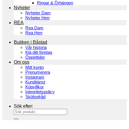
Ringar & Örhängen
Nyheter
Nyheter Dam
Nyheter Herr
REA
Rea Dam
Rea Herr
Butiken i Båstad
Vår historia
Klä ditt företag
Öppettider
Om oss
Mitt konto
Prenumerera
Instagram
Kundtjänst
Köpvillkor
Integritetspolicy
Skötselråd
Sök efter: