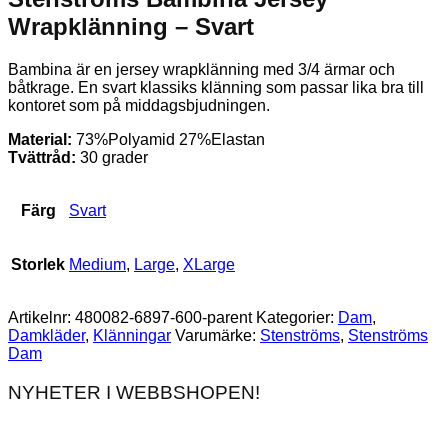
Wrapklänning – Svart
Bambina är en jersey wrapklänning med 3/4 ärmar och
båtkrage. En svart klassiks klänning som passar lika bra till
kontoret som på middagsbjudningen.
Material:
73%Polyamid 27%Elastan
Tvättråd:
30 grader
Färg
Svart
Storlek
Medium
,
Large
,
XLarge
Artikelnr:
480082-6897-600-parent
Kategorier:
Dam
,
Damkläder
,
Klänningar
Varumärke:
Stenströms
,
Stenströms
Dam
NYHETER I WEBBSHOPEN!