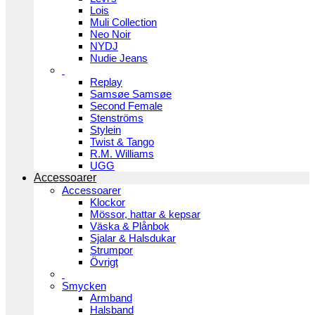
Lois
Muli Collection
Neo Noir
NYDJ
Nudie Jeans
Replay
Samsøe Samsøe
Second Female
Stenströms
Stylein
Twist & Tango
R.M. Williams
UGG
Accessoarer
Accessoarer
Klockor
Mössor, hattar & kepsar
Väska & Plånbok
Sjalar & Halsdukar
Strumpor
Övrigt
Smycken
Armband
Halsband