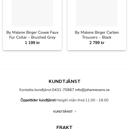
By Malene Birger Cowie Faux
By Malene Birger Carlien
Fur Collar – Brushed Grey
Trousers – Black
1 199
kr
2 799
kr
KUNDTJÄNST
Kontakta kundtjänst
0431-70867
info@johannesens.se
Öppettider kundtjänst
Helgfri mån-fred 11.00 - 18.00
KUNDTJÄNST
FRAKT