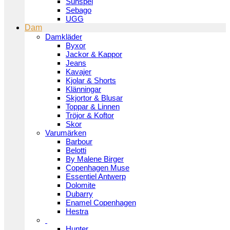
Sunspel
Sebago
UGG
Dam
Damkläder
Byxor
Jackor & Kappor
Jeans
Kavajer
Kjolar & Shorts
Klänningar
Skjortor & Blusar
Toppar & Linnen
Tröjor & Koftor
Skor
Varumärken
Barbour
Belotti
By Malene Birger
Copenhagen Muse
Essentiel Antwerp
Dolomite
Dubarry
Enamel Copenhagen
Hestra
Hunter