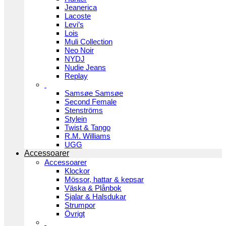
Jeanerica
Lacoste
Levi’s
Lois
Muli Collection
Neo Noir
NYDJ
Nudie Jeans
Replay
Samsøe Samsøe
Second Female
Stenströms
Stylein
Twist & Tango
R.M. Williams
UGG
Accessoarer
Accessoarer
Klockor
Mössor, hattar & kepsar
Väska & Plånbok
Sjalar & Halsdukar
Strumpor
Övrigt