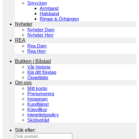
Smycken
Armband
Halsband
Ringar & Örhängen
Nyheter
Nyheter Dam
Nyheter Herr
REA
Rea Dam
Rea Herr
Butiken i Båstad
Vår historia
Klä ditt företag
Öppettider
Om oss
Mitt konto
Prenumerera
Instagram
Kundtjänst
Köpvillkor
Integritetspolicy
Skötselråd
Sök efter: