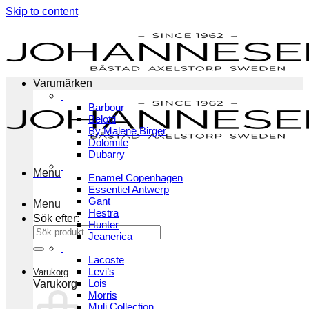
Skip to content
Varumärken
Barbour
Belotti
By Malene Birger
Dolomite
Dubarry
Menu
Enamel Copenhagen
Essentiel Antwerp
Gant
Menu
Hestra
Sök efter:
Hunter
Jeanerica
Lacoste
Levi’s
Varukorg
Lois
Varukorg
Morris
Muli Collection