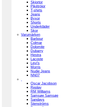
Skjortor
Pikétröjor
T-shirts
Jeans
Byxor
Shorts
Underkläder
Skor
Varumärken
Barbour
Colmar
Dolomite
Dubarry
Hestra
Lacoste
Levi’s
Morris
Nudie Jeans
NN07
Oscar Jacobson
Replay
RM Williams
Samsøe Samsøe
Sandays
Stenströms