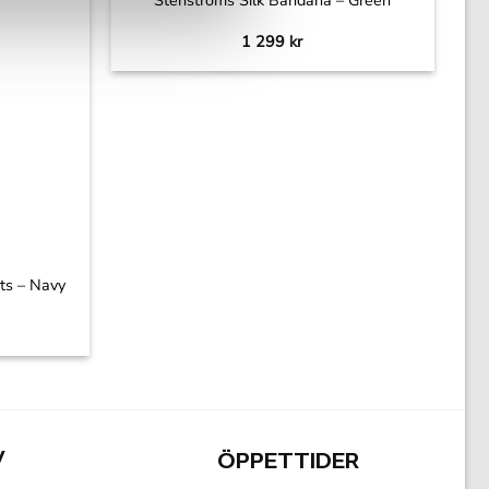
1 299
kr
nts – Navy
V
ÖPPETTIDER