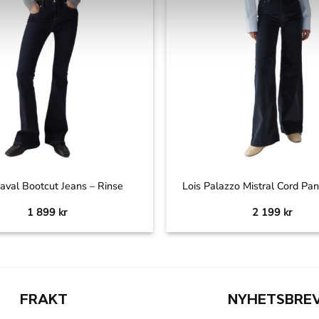
+
aval Bootcut Jeans – Rinse
Lois Palazzo Mistral Cord Pa
1 899
kr
2 199
kr
FRAKT
NYHETSBRE