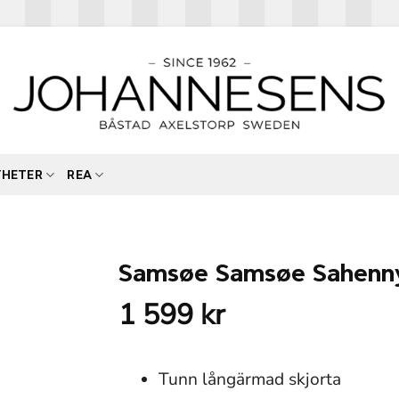
YHETER
REA
Samsøe Samsøe Sahenny 
1 599
kr
Tunn långärmad skjorta