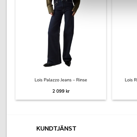
+
+
 –
Lois Palazzo Jeans – Rinse
Lois R
2 099
kr
KUNDTJÄNST