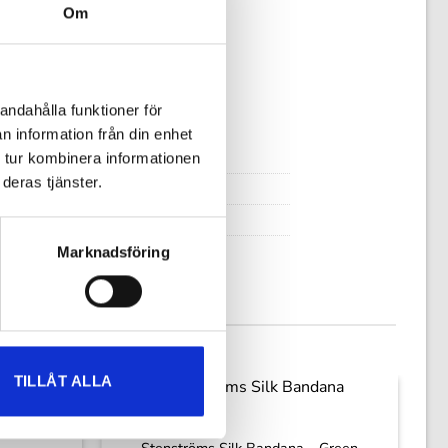
Om
form och lätt nedhasade axlar.
ndad fåll nedtill.
andahålla funktioner för
n information från din enhet
 tur kombinera informationen
deras tjänster.
Marknadsföring
TILLÅT ALLA
+
Stenströms Silk Bandana – Green