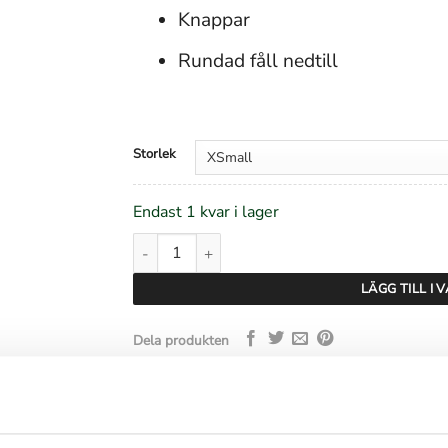
Knappar
Rundad fåll nedtill
Storlek
Endast 1 kvar i lager
Samsøe Samsøe Sahenny Shirt - Black mängd
LÄGG TILL I
Dela produkten
BESKRIVNING