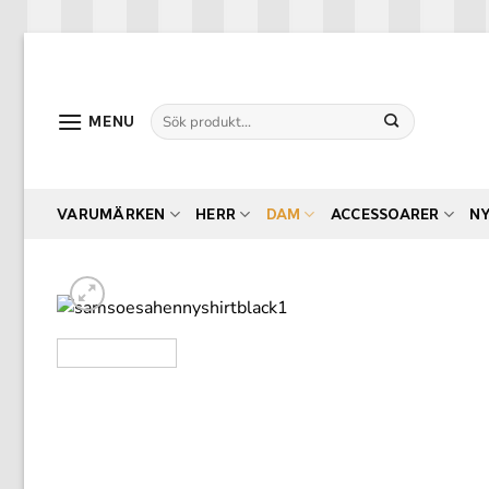
Skip
to
content
Sök
MENU
efter:
VARUMÄRKEN
HERR
DAM
ACCESSOARER
N