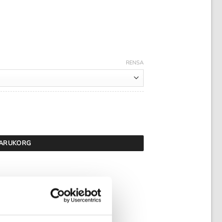
RENSA
 VARUKORG