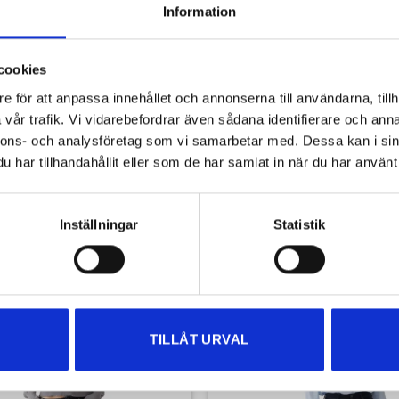
Information
En tunn, långärmad skjorta med normal pass
Knäppning framtill och vid ärmsluten samt ru
cookies
Material:
55% polyester och 45% viscose
e för att anpassa innehållet och annonserna till användarna, tillh
vår trafik. Vi vidarebefordrar även sådana identifierare och anna
Tvåttråd:
30 grader i maskintvätt
nnons- och analysföretag som vi samarbetar med. Dessa kan i sin
har tillhandahållit eller som de har samlat in när du har använt 
Artikelnr:
15813-black-xsmall
Kategorier:
Dam
,
Damkläder
,
Skjortor & Blusar
Varumärke:
Samsøe Samsøe
,
Samsøe Samsøe Dam
Inställningar
Statistik
NYHETER I WEBBSHOPEN!
TILLÅT URVAL