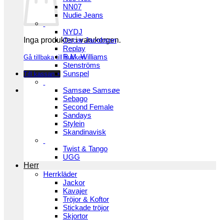
NN07
Nudie Jeans
NYDJ
Inga produkter i varukorgen.
Oscar Jacobson
Replay
R.M. Williams
Gå tillbaka till butiken
Stenströms
Sunspel
Till kassan
+
Samsøe Samsøe
Sebago
Second Female
Sandays
Stylein
Skandinavisk
Twist & Tango
UGG
Herr
Herrkläder
Jackor
Kavajer
Tröjor & Koftor
Stickade tröjor
Skjortor