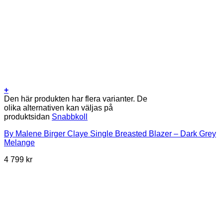
+
Den här produkten har flera varianter. De
olika alternativen kan väljas på
produktsidan
Snabbkoll
By Malene Birger Claye Single Breasted Blazer – Dark Grey
Melange
4 799
kr