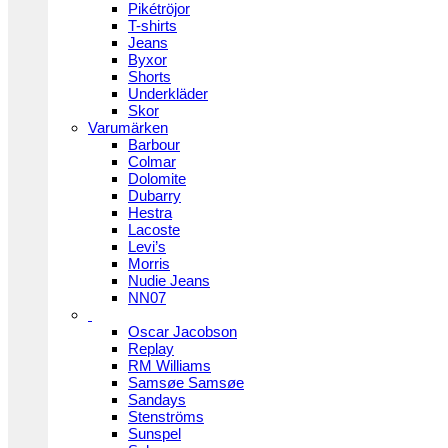
Pikétröjor
T-shirts
Jeans
Byxor
Shorts
Underkläder
Skor
Varumärken
Barbour
Colmar
Dolomite
Dubarry
Hestra
Lacoste
Levi’s
Morris
Nudie Jeans
NN07
Oscar Jacobson
Replay
RM Williams
Samsøe Samsøe
Sandays
Stenströms
Sunspel