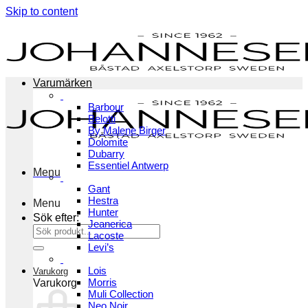
Skip to content
Varumärken
Barbour
Belotti
By Malene Birger
Dolomite
Dubarry
Essentiel Antwerp
Menu
Gant
Hestra
Menu
Hunter
Sök efter:
Jeanerica
Lacoste
Levi’s
Lois
Varukorg
Morris
Varukorg
Muli Collection
Neo Noir