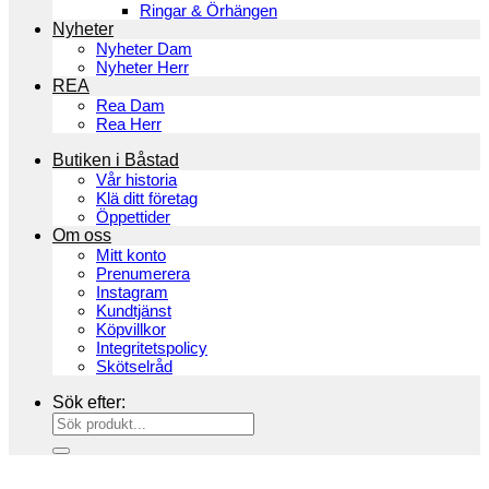
Ringar & Örhängen
Nyheter
Nyheter Dam
Nyheter Herr
REA
Rea Dam
Rea Herr
Butiken i Båstad
Vår historia
Klä ditt företag
Öppettider
Om oss
Mitt konto
Prenumerera
Instagram
Kundtjänst
Köpvillkor
Integritetspolicy
Skötselråd
Sök efter: