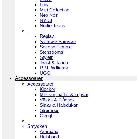
Lois
Muli Collection
Neo Noir
NYDJ
Nudie Jeans
Replay
Samsøe Samsøe
Second Female
Stenströms
Stylein
Twist & Tango
R.M. Williams
UGG
Accessoarer
Accessoarer
Klockor
Mössor, hattar & kepsar
Väska & Plånbok
Sjalar & Halsdukar
Strumpor
Övrigt
Smycken
Armband
Halsband