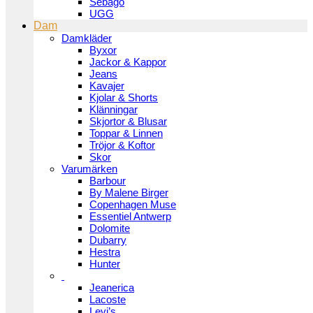
Sebago
UGG
Dam
Damkläder
Byxor
Jackor & Kappor
Jeans
Kavajer
Kjolar & Shorts
Klänningar
Skjortor & Blusar
Toppar & Linnen
Tröjor & Koftor
Skor
Varumärken
Barbour
By Malene Birger
Copenhagen Muse
Essentiel Antwerp
Dolomite
Dubarry
Hestra
Hunter
Jeanerica
Lacoste
Levi’s