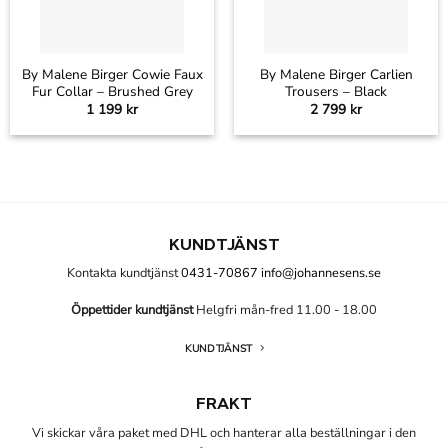
By Malene Birger Cowie Faux
By Malene Birger Carlien
Fur Collar – Brushed Grey
Trousers – Black
1 199
kr
2 799
kr
KUNDTJÄNST
Kontakta kundtjänst
0431-70867
info@johannesens.se
Öppettider kundtjänst
Helgfri mån-fred 11.00 - 18.00
KUNDTJÄNST
FRAKT
Vi skickar våra paket med DHL och hanterar alla beställningar i den