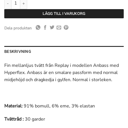
Replay Anbass Jeans Hyperflex- Mellanljus Tvätt mängd
LÄGG TILL I VARUKORG
Dela produkten
BESKRIVNING
Fin mellanljus tvätt från Replay i modellen Anbass med
Hyperflex. Anbass är en smalare passform med normal
midjehöjd och dragkedja i gylfen. Normal i storleken.
Material:
91% bomull, 6% eme, 3% elastan
Tvättråd :
30 garder