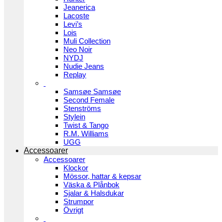
Jeanerica
Lacoste
Levi’s
Lois
Muli Collection
Neo Noir
NYDJ
Nudie Jeans
Replay
Samsøe Samsøe
Second Female
Stenströms
Stylein
Twist & Tango
R.M. Williams
UGG
Accessoarer
Accessoarer
Klockor
Mössor, hattar & kepsar
Väska & Plånbok
Sjalar & Halsdukar
Strumpor
Övrigt