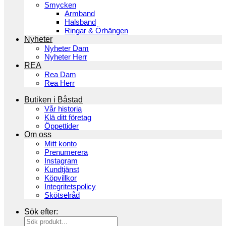
Smycken
Armband
Halsband
Ringar & Örhängen
Nyheter
Nyheter Dam
Nyheter Herr
REA
Rea Dam
Rea Herr
Butiken i Båstad
Vår historia
Klä ditt företag
Öppettider
Om oss
Mitt konto
Prenumerera
Instagram
Kundtjänst
Köpvillkor
Integritetspolicy
Skötselråd
Sök efter: