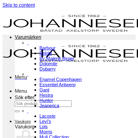
Skip to content
Varumärken
Barbour
Belotti
By Malene Birger
Dolomite
Dubarry
Menu
Enamel Copenhagen
Essentiel Antwerp
Gant
Menu
Hestra
Sök efter:
Hunter
Jeanerica
Lacoste
Levi’s
Varukorg
Lois
Varukorg
Morris
Muli Collection