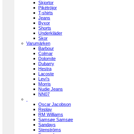
Skjortor
Pikétröjor
T-shirts
Jeans
Byxor
Shorts
Underkläder
Skor
Varumärken
Barbour
Colmar
Dolomite
Dubarry
Hestra
Lacoste
Levi’s
Morris
Nudie Jeans
NN07
Oscar Jacobson
Replay
RM Williams
Samsøe Samsøe
Sandays
Stenströms