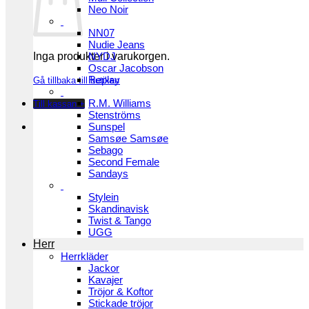
Neo Noir
NN07
Nudie Jeans
Inga produkter i varukorgen.
NYDJ
Oscar Jacobson
Replay
Gå tillbaka till butiken
R.M. Williams
Till kassan
+
Stenströms
Sunspel
Samsøe Samsøe
Sebago
Second Female
Sandays
Stylein
Skandinavisk
Twist & Tango
UGG
Herr
Herrkläder
Jackor
Kavajer
Tröjor & Koftor
Stickade tröjor