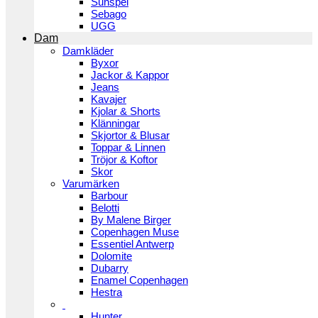
Sunspel
Sebago
UGG
Dam
Damkläder
Byxor
Jackor & Kappor
Jeans
Kavajer
Kjolar & Shorts
Klänningar
Skjortor & Blusar
Toppar & Linnen
Tröjor & Koftor
Skor
Varumärken
Barbour
Belotti
By Malene Birger
Copenhagen Muse
Essentiel Antwerp
Dolomite
Dubarry
Enamel Copenhagen
Hestra
Hunter