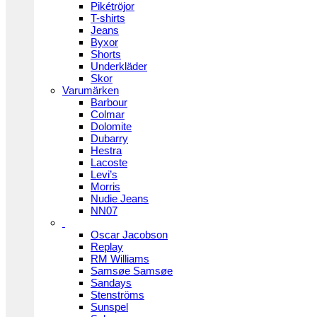
Pikétröjor
T-shirts
Jeans
Byxor
Shorts
Underkläder
Skor
Varumärken
Barbour
Colmar
Dolomite
Dubarry
Hestra
Lacoste
Levi’s
Morris
Nudie Jeans
NN07
Oscar Jacobson
Replay
RM Williams
Samsøe Samsøe
Sandays
Stenströms
Sunspel