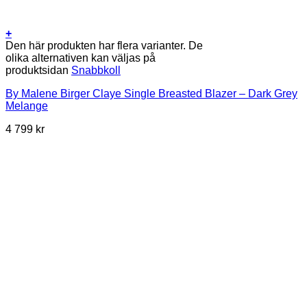
+
Den här produkten har flera varianter. De
olika alternativen kan väljas på
produktsidan
Snabbkoll
By Malene Birger Claye Single Breasted Blazer – Dark Grey
Melange
4 799
kr