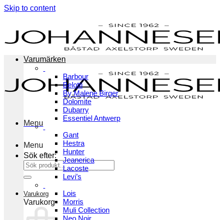
Skip to content
Varumärken
Barbour
Belotti
By Malene Birger
Dolomite
Dubarry
Essentiel Antwerp
Menu
Gant
Hestra
Menu
Hunter
Sök efter:
Jeanerica
Lacoste
Levi’s
Lois
Varukorg
Morris
Varukorg
Muli Collection
Neo Noir