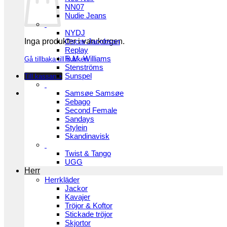
NN07
Nudie Jeans
NYDJ
Inga produkter i varukorgen.
Oscar Jacobson
Replay
R.M. Williams
Gå tillbaka till butiken
Stenströms
Sunspel
Till kassan
+
Samsøe Samsøe
Sebago
Second Female
Sandays
Stylein
Skandinavisk
Twist & Tango
UGG
Herr
Herrkläder
Jackor
Kavajer
Tröjor & Koftor
Stickade tröjor
Skjortor