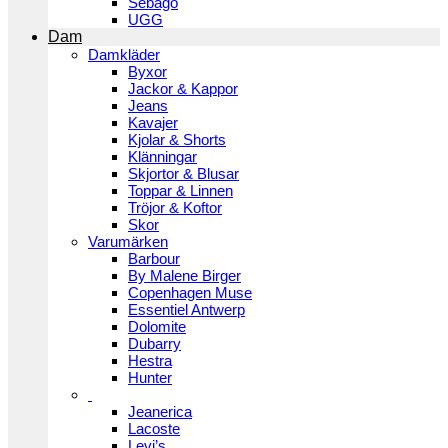
Sebago
UGG
Dam
Damkläder
Byxor
Jackor & Kappor
Jeans
Kavajer
Kjolar & Shorts
Klänningar
Skjortor & Blusar
Toppar & Linnen
Tröjor & Koftor
Skor
Varumärken
Barbour
By Malene Birger
Copenhagen Muse
Essentiel Antwerp
Dolomite
Dubarry
Hestra
Hunter
Jeanerica
Lacoste
Levi’s