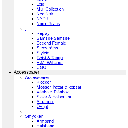
Lois
Muli Collection
Neo Noir
NYDJ
Nudie Jeans
Replay
Samsøe Samsøe
Second Female
Stenströms
Stylein
Twist & Tango
R.M. Williams
UGG
Accessoarer
Accessoarer
Klockor
Mössor, hattar & kepsar
Väska & Plånbok
Sjalar & Halsdukar
Strumpor
Övrigt
Smycken
Armband
Halsband