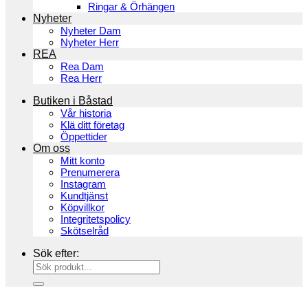
Ringar & Örhängen
Nyheter
Nyheter Dam
Nyheter Herr
REA
Rea Dam
Rea Herr
Butiken i Båstad
Vår historia
Klä ditt företag
Öppettider
Om oss
Mitt konto
Prenumerera
Instagram
Kundtjänst
Köpvillkor
Integritetspolicy
Skötselråd
Sök efter: