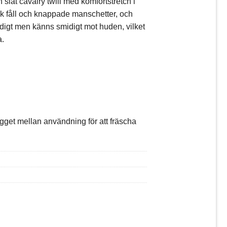
ch slät cavalry twill med komfortstretch i
ak fåll och knappade manschetter, och
digt men känns smidigt mot huden, vilket
a.
n
gget mellan användning för att fräscha