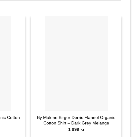
+
nic Cotton
By Malene Birger Derris Flannel Organic
B
Cotton Shirt – Dark Grey Melange
1 999
kr