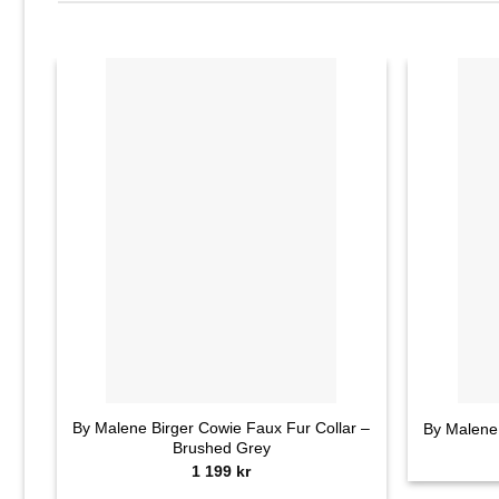
+
+
By Malene Birger Cowie Faux Fur Collar –
By Malene 
Brushed Grey
1 199
kr