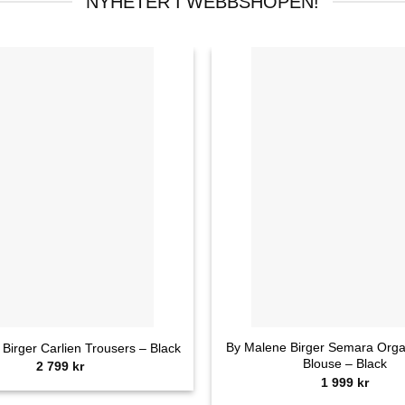
NYHETER I WEBBSHOPEN!
+
By Malene Birger Semara Orga
Birger Carlien Trousers – Black
Blouse – Black
2 799
kr
1 999
kr