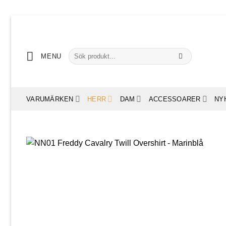
Skip
to
content
Sök
MENU
efter:
VARUMÄRKEN
HERR
DAM
ACCESSOARER
NY