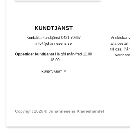
KUNDTJÄNST
Kontakta kundtjänst
0431-70867
Vi skickar
info@johannesens.se
alla bestäl
till oss. P
Öppettider kundtjänst
Helgfri mån-fred 11.00
varor so
- 18.00
KUNDTJÄNST
Copyright 2026 ©
Johannesens Klädeshandel