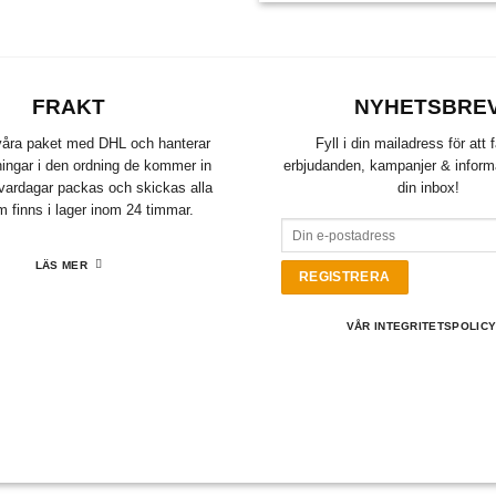
FRAKT
NYHETSBRE
 våra paket med DHL och hanterar
Fyll i din mailadress för att 
lningar i den ordning de kommer in
erbjudanden, kampanjer & informat
å vardagar packas och skickas alla
din inbox!
m finns i lager inom 24 timmar.
LÄS MER
VÅR INTEGRITETSPOLIC