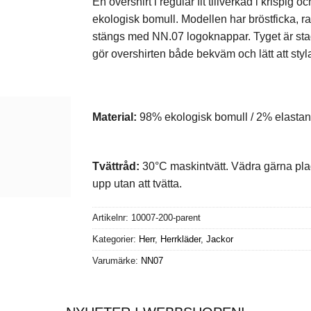
En overshirt i regular fit tillverkad i krispig o
ekologisk bomull. Modellen har bröstficka, r
stängs med NN.07 logoknappar. Tyget är sta
gör overshirten både bekväm och lätt att styl
Material:
98% ekologisk bomull / 2% elasta
Tvättråd:
30°C maskintvätt. Vädra gärna pla
upp utan att tvätta.
Artikelnr:
10007-200-parent
Kategorier:
Herr
,
Herrkläder
,
Jackor
Varumärke:
NN07