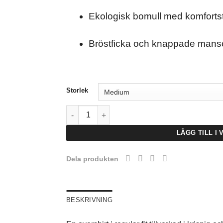
Ekologisk bomull med komforts
Bröstficka och knappade mans
Storlek
NN01 Freddy Cavalry Twill Overshirt - Marinb
LÄGG TILL I
Dela produkten
BESKRIVNING