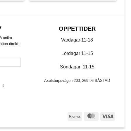
V
ÖPPETTIDER
få unika
Vardagar 11-18
ion direkt i
Lördagar 11-15
Söndagar 11-15
Axelstorpsvägen 203, 269 96 BÅSTAD
Y
Klarna
MasterCard
Visa