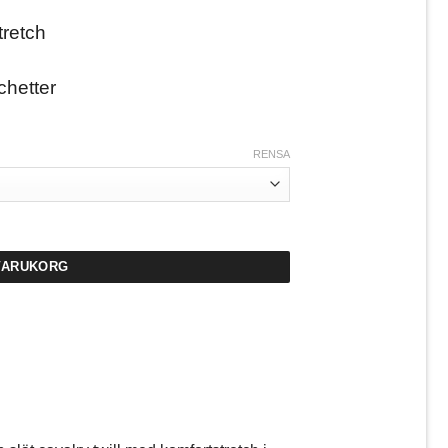
tretch
chetter
RENSA
lå mängd
 VARUKORG