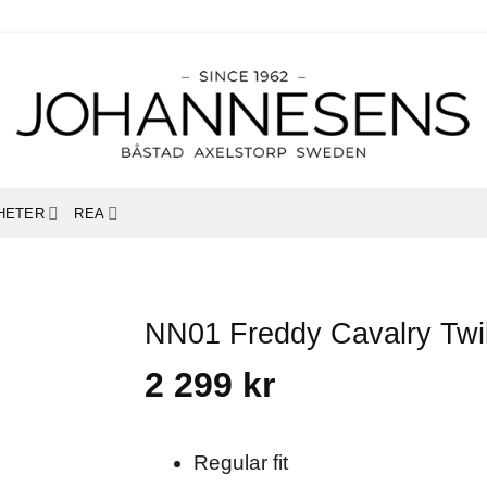
HETER
REA
NN01 Freddy Cavalry Twill
2 299
kr
Regular fit