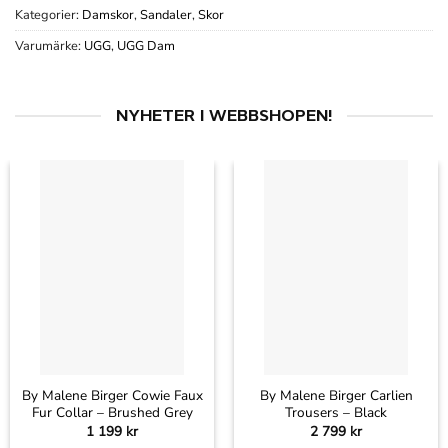
Kategorier:
Damskor
,
Sandaler
,
Skor
Varumärke:
UGG
,
UGG Dam
NYHETER I WEBBSHOPEN!
By Malene Birger Cowie Faux
By Malene Birger Carlien
Fur Collar – Brushed Grey
Trousers – Black
1 199
kr
2 799
kr