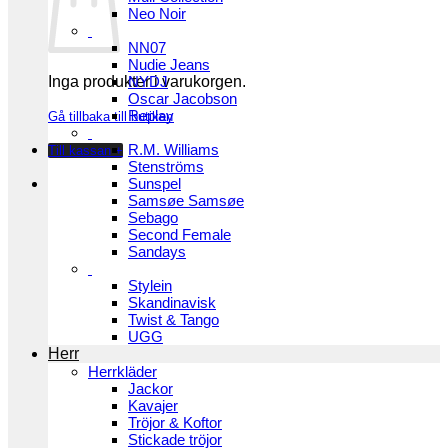
Neo Noir
NN07
Nudie Jeans
Inga produkter i varukorgen.
NYDJ
Oscar Jacobson
Replay
Gå tillbaka till butiken
R.M. Williams
Till kassan
+
Stenströms
Sunspel
Samsøe Samsøe
Sebago
Second Female
Sandays
Stylein
Skandinavisk
Twist & Tango
UGG
Herr
Herrkläder
Jackor
Kavajer
Tröjor & Koftor
Stickade tröjor