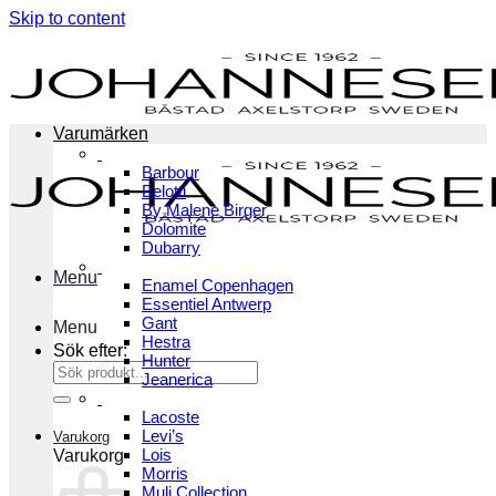
Skip to content
Varumärken
Barbour
Belotti
By Malene Birger
Dolomite
Dubarry
Menu
Enamel Copenhagen
Essentiel Antwerp
Gant
Menu
Hestra
Sök efter:
Hunter
Jeanerica
Lacoste
Levi’s
Varukorg
Lois
Varukorg
Morris
Muli Collection