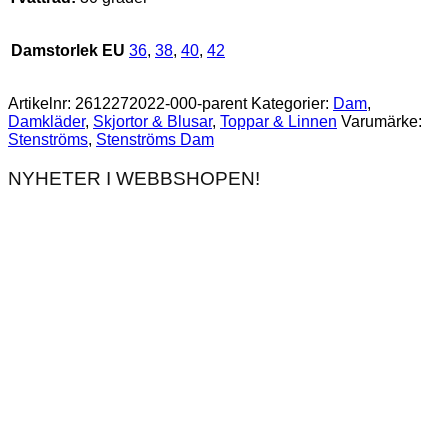
Damstorlek EU
36
,
38
,
40
,
42
Artikelnr:
2612272022-000-parent
Kategorier:
Dam
,
Damkläder
,
Skjortor & Blusar
,
Toppar & Linnen
Varumärke:
Stenströms
,
Stenströms Dam
NYHETER I WEBBSHOPEN!