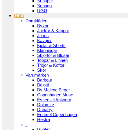
Sunspel
Sebago
UGG
Dam
Damkläder
Byxor
Jackor & Kappor
Jeans
Kavajer
Kjolar & Shorts
Klänningar
Skjortor & Blusar
Toppar & Linnen
Tröjor & Koftor
Skor
Varumärken
Barbour
Belotti
By Malene Birger
Copenhagen Muse
Essentiel Antwerp
Dolomite
Dubarry
Enamel Copenhagen
Hestra
Hunter