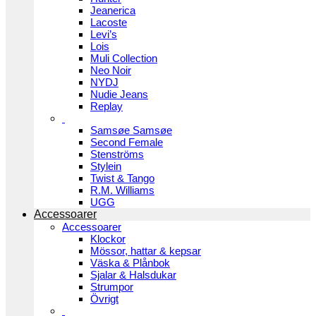
Jeanerica
Lacoste
Levi’s
Lois
Muli Collection
Neo Noir
NYDJ
Nudie Jeans
Replay
Samsøe Samsøe
Second Female
Stenströms
Stylein
Twist & Tango
R.M. Williams
UGG
Accessoarer
Accessoarer
Klockor
Mössor, hattar & kepsar
Väska & Plånbok
Sjalar & Halsdukar
Strumpor
Övrigt