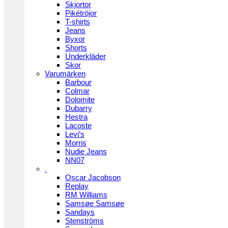
Skjortor
Pikétröjor
T-shirts
Jeans
Byxor
Shorts
Underkläder
Skor
Varumärken
Barbour
Colmar
Dolomite
Dubarry
Hestra
Lacoste
Levi’s
Morris
Nudie Jeans
NN07
Oscar Jacobson
Replay
RM Williams
Samsøe Samsøe
Sandays
Stenströms