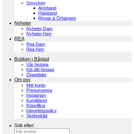
Smycken
Armband
Halsband
Ringar & Örhängen
Nyheter
Nyheter Dam
Nyheter Herr
REA
Rea Dam
Rea Herr
Butiken i Båstad
Vår historia
Klä ditt företag
Öppettider
Om oss
Mitt konto
Prenumerera
Instagram
Kundtjänst
Köpvillkor
Integritetspolicy
Skötselråd
Sök efter: