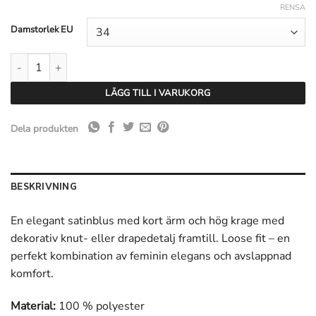
RENSA
Damstorlek EU
Neo Noir Fleur Drapy Satin Blouse - Navy mängd
LÄGG TILL I VARUKORG
Dela produkten
BESKRIVNING
En elegant satinblus med kort ärm och hög krage med
dekorativ knut- eller drapedetalj framtill. Loose fit – en
perfekt kombination av feminin elegans och avslappnad
komfort.
Material:
100 % polyester