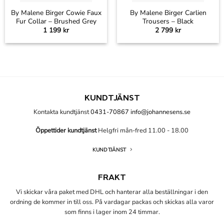
By Malene Birger Cowie Faux
By Malene Birger Carlien
Fur Collar – Brushed Grey
Trousers – Black
1 199
kr
2 799
kr
KUNDTJÄNST
Kontakta kundtjänst
0431-70867
info@johannesens.se
Öppettider kundtjänst
Helgfri mån-fred 11.00 - 18.00
KUNDTJÄNST
FRAKT
Vi skickar våra paket med DHL och hanterar alla beställningar i den
ordning de kommer in till oss. På vardagar packas och skickas alla varor
som finns i lager inom 24 timmar.