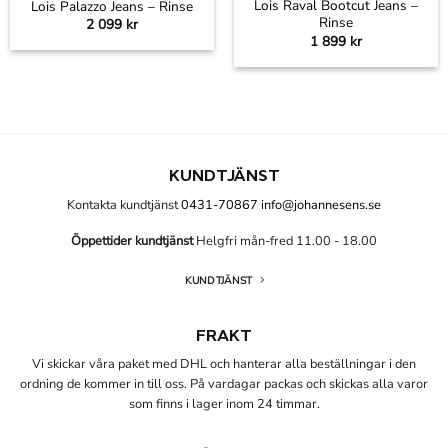
Lois Raval Bootcut Jeans –
Lois Palazzo Jeans – Rinse
Rinse
2 099
kr
1 899
kr
KUNDTJÄNST
Kontakta kundtjänst
0431-70867
info@johannesens.se
Öppettider kundtjänst
Helgfri mån-fred 11.00 - 18.00
KUNDTJÄNST
FRAKT
Vi skickar våra paket med DHL och hanterar alla beställningar i den
ordning de kommer in till oss. På vardagar packas och skickas alla varor
som finns i lager inom 24 timmar.