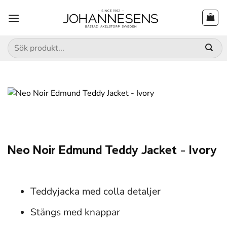
Skip
to
content
Sök
efter:
Neo Noir Edmund Teddy Jacket – Ivory
Teddyjacka med colla detaljer
Stängs med knappar