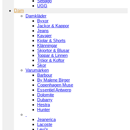
Sebago
UGG
Dam
Damkläder
Byxor
Jackor & Kappor
Jeans
Kavajer
Kjolar & Shorts
Klänningar
Skjortor & Blusar
Toppar & Linnen
Tröjor & Koftor
Skor
Varumärken
Barbour
By Malene Birger
Copenhagen Muse
Essentiel Antwerp
Dolomite
Dubarry
Hestra
Hunter
Jeanerica
Lacoste
Levi’s