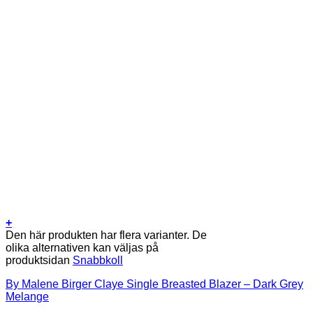
+
Den här produkten har flera varianter. De
olika alternativen kan väljas på
produktsidan
Snabbkoll
By Malene Birger Claye Single Breasted Blazer – Dark Grey
Melange