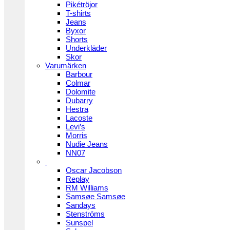
Pikétröjor
T-shirts
Jeans
Byxor
Shorts
Underkläder
Skor
Varumärken
Barbour
Colmar
Dolomite
Dubarry
Hestra
Lacoste
Levi’s
Morris
Nudie Jeans
NN07
Oscar Jacobson
Replay
RM Williams
Samsøe Samsøe
Sandays
Stenströms
Sunspel