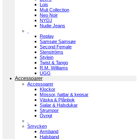
Lois
Muli Collection
Neo Noir
NYDJ
Nudie Jeans
Replay
Samsøe Samsøe
Second Female
Stenströms
Stylein
Twist & Tango
R.M. Williams
UGG
Accessoarer
Accessoarer
Klockor
Mössor, hattar & kepsar
Väska & Plånbok
Sjalar & Halsdukar
Strumpor
Övrigt
Smycken
Armband
Halsband