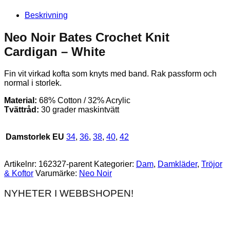
Beskrivning
Neo Noir Bates Crochet Knit
Cardigan – White
Fin vit virkad kofta som knyts med band. Rak passform och
normal i storlek.
Material:
68% Cotton / 32% Acrylic
Tvättråd:
30 grader maskintvätt
Damstorlek EU
34
,
36
,
38
,
40
,
42
Artikelnr:
162327-parent
Kategorier:
Dam
,
Damkläder
,
Tröjor
& Koftor
Varumärke:
Neo Noir
NYHETER I WEBBSHOPEN!