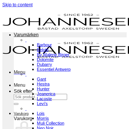
Skip to content
Varumärken
Barbour
Belotti
By Malene Birger
Dolomite
Dubarry
Essentiel Antwerp
Menu
Gant
Hestra
Menu
Hunter
Sök efter:
Jeanerica
Lacoste
Levi’s
Lois
Varukorg
Morris
Varukorg
Muli Collection
Neo Noir