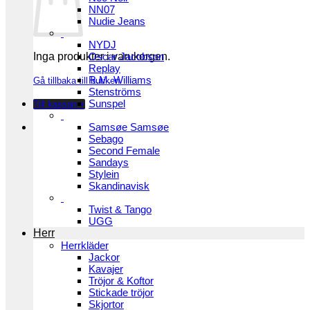
NN07
Nudie Jeans
NYDJ
Inga produkter i varukorgen.
Oscar Jacobson
Replay
R.M. Williams
Gå tillbaka till butiken
Stenströms
Sunspel
Till kassan
+
Samsøe Samsøe
Sebago
Second Female
Sandays
Stylein
Skandinavisk
Twist & Tango
UGG
Herr
Herrkläder
Jackor
Kavajer
Tröjor & Koftor
Stickade tröjor
Skjortor