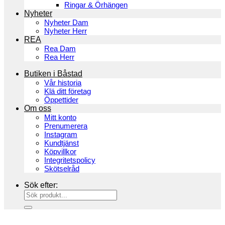
Ringar & Örhängen
Nyheter
Nyheter Dam
Nyheter Herr
REA
Rea Dam
Rea Herr
Butiken i Båstad
Vår historia
Klä ditt företag
Öppettider
Om oss
Mitt konto
Prenumerera
Instagram
Kundtjänst
Köpvillkor
Integritetspolicy
Skötselråd
Sök efter: