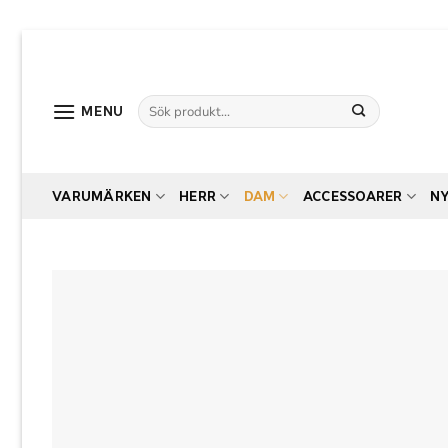
Skip
to
content
Sök
MENU
efter:
VARUMÄRKEN
HERR
DAM
ACCESSOARER
N