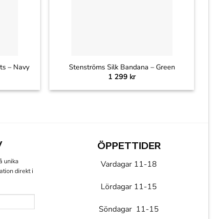
+
nts – Navy
Stenströms Silk Bandana – Green
1 299
kr
V
ÖPPETTIDER
få unika
Vardagar 11-18
ion direkt i
Lördagar 11-15
Söndagar 11-15