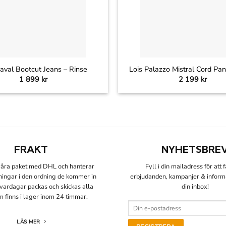
+
aval Bootcut Jeans – Rinse
Lois Palazzo Mistral Cord Pa
1 899
kr
2 199
kr
FRAKT
NYHETSBRE
 våra paket med DHL och hanterar
Fyll i din mailadress för att 
lningar i den ordning de kommer in
erbjudanden, kampanjer & informat
å vardagar packas och skickas alla
din inbox!
m finns i lager inom 24 timmar.
LÄS MER