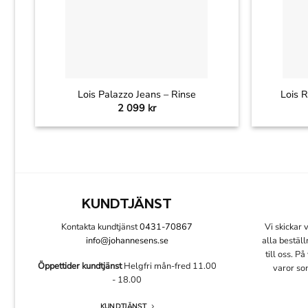
+
+
Lois Palazzo Jeans – Rinse
Lois R
2 099
kr
KUNDTJÄNST
Kontakta kundtjänst
0431-70867
Vi skickar
info@johannesens.se
alla bestäl
till oss. P
Öppettider kundtjänst
Helgfri mån-fred 11.00
varor so
- 18.00
KUNDTJÄNST