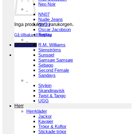
Neo Noir
NN07
Nudie Jeans
Inga produkter i varukorgen.
NYDJ
Oscar Jacobson
Replay
Gå tillbaka till butiken
R.M. Williams
Till kassan
+
Stenströms
Sunspel
Samsøe Samsøe
Sebago
Second Female
Sandays
Stylein
Skandinavisk
Twist & Tango
UGG
Herr
Herrkläder
Jackor
Kavajer
Tröjor & Koftor
Stickade tröjor