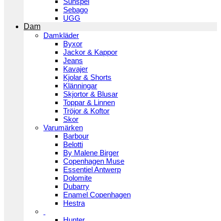
Sunspel
Sebago
UGG
Dam
Damkläder
Byxor
Jackor & Kappor
Jeans
Kavajer
Kjolar & Shorts
Klänningar
Skjortor & Blusar
Toppar & Linnen
Tröjor & Koftor
Skor
Varumärken
Barbour
Belotti
By Malene Birger
Copenhagen Muse
Essentiel Antwerp
Dolomite
Dubarry
Enamel Copenhagen
Hestra
Hunter