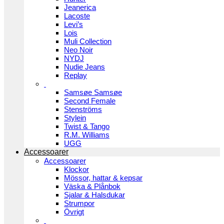
Jeanerica
Lacoste
Levi’s
Lois
Muli Collection
Neo Noir
NYDJ
Nudie Jeans
Replay
Samsøe Samsøe
Second Female
Stenströms
Stylein
Twist & Tango
R.M. Williams
UGG
Accessoarer
Accessoarer
Klockor
Mössor, hattar & kepsar
Väska & Plånbok
Sjalar & Halsdukar
Strumpor
Övrigt