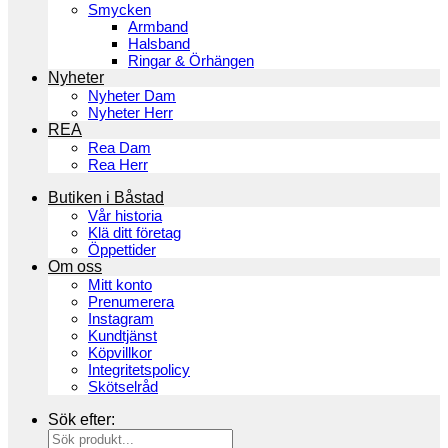
Smycken
Armband
Halsband
Ringar & Örhängen
Nyheter
Nyheter Dam
Nyheter Herr
REA
Rea Dam
Rea Herr
Butiken i Båstad
Vår historia
Klä ditt företag
Öppettider
Om oss
Mitt konto
Prenumerera
Instagram
Kundtjänst
Köpvillkor
Integritetspolicy
Skötselråd
Sök efter: