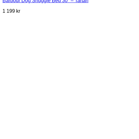
Barbour Dog Snuggle Bed 30″ – Tartan
1 199
kr