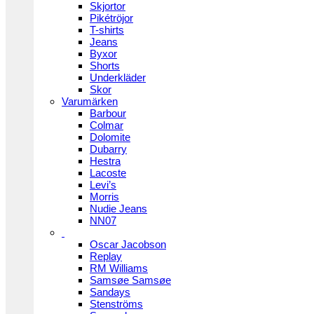
Skjortor
Pikétröjor
T-shirts
Jeans
Byxor
Shorts
Underkläder
Skor
Varumärken
Barbour
Colmar
Dolomite
Dubarry
Hestra
Lacoste
Levi’s
Morris
Nudie Jeans
NN07
Oscar Jacobson
Replay
RM Williams
Samsøe Samsøe
Sandays
Stenströms