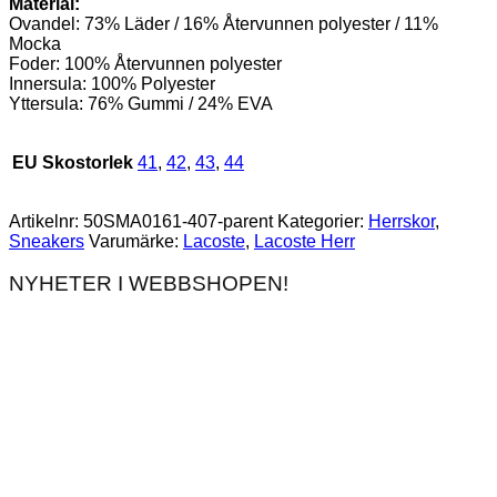
Material:
Ovandel: 73% Läder / 16% Återvunnen polyester / 11%
Mocka
Foder: 100% Återvunnen polyester
Innersula: 100% Polyester
Yttersula: 76% Gummi / 24% EVA
EU Skostorlek
41
,
42
,
43
,
44
Artikelnr:
50SMA0161-407-parent
Kategorier:
Herrskor
,
Sneakers
Varumärke:
Lacoste
,
Lacoste Herr
NYHETER I WEBBSHOPEN!