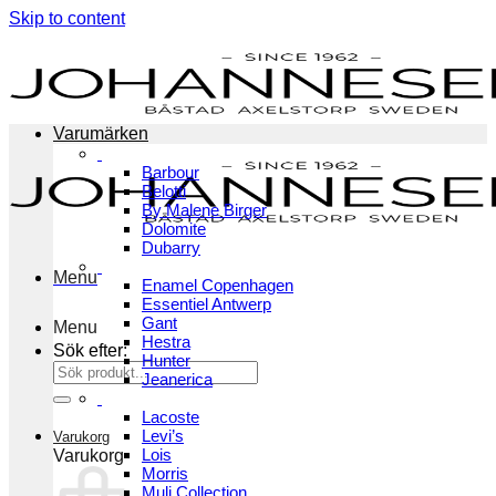
Skip to content
Varumärken
Barbour
Belotti
By Malene Birger
Dolomite
Dubarry
Menu
Enamel Copenhagen
Essentiel Antwerp
Gant
Menu
Hestra
Sök efter:
Hunter
Jeanerica
Lacoste
Levi’s
Varukorg
Lois
Varukorg
Morris
Muli Collection