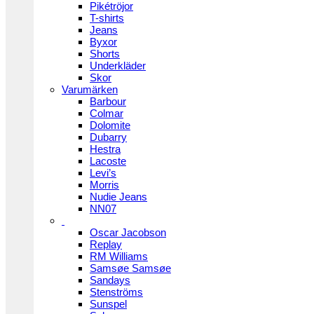
Pikétröjor
T-shirts
Jeans
Byxor
Shorts
Underkläder
Skor
Varumärken
Barbour
Colmar
Dolomite
Dubarry
Hestra
Lacoste
Levi’s
Morris
Nudie Jeans
NN07
Oscar Jacobson
Replay
RM Williams
Samsøe Samsøe
Sandays
Stenströms
Sunspel