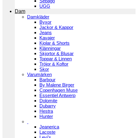
Sebago
UGG
Dam
Damkläder
Byxor
Jackor & Kappor
Jeans
Kavajer
Kjolar & Shorts
Klänningar
Skjortor & Blusar
Toppar & Linnen
Tröjor & Koftor
Skor
Varumärken
Barbour
By Malene Birger
Copenhagen Muse
Essentiel Antwerp
Dolomite
Dubarry
Hestra
Hunter
Jeanerica
Lacoste
Levi’s