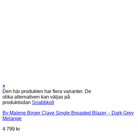
+
Den här produkten har flera varianter. De
olika alternativen kan väljas på
produktsidan
Snabbkoll
By Malene Birger Claye Single Breasted Blazer – Dark Grey
Melange
4 799
kr