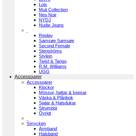
Lois
Muli Collection
Neo Noir
NYDJ
Nudie Jeans
Replay
Samsøe Samsøe
Second Female
Stenströms
Stylein
Twist & Tango
R.M. Williams
UGG
Accessoarer
Accessoarer
Klockor
Mössor, hattar & kepsar
Väska & Plånbok
Sjalar & Halsdukar
Strumpor
Övrigt
Smycken
Armband
Halsband