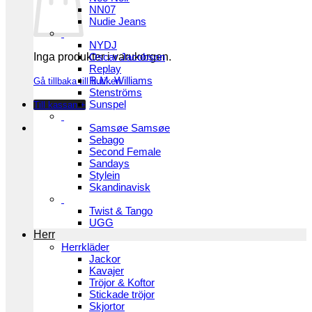
NN07
Nudie Jeans
NYDJ
Inga produkter i varukorgen.
Oscar Jacobson
Replay
R.M. Williams
Gå tillbaka till butiken
Stenströms
Sunspel
Till kassan
+
Samsøe Samsøe
Sebago
Second Female
Sandays
Stylein
Skandinavisk
Twist & Tango
UGG
Herr
Herrkläder
Jackor
Kavajer
Tröjor & Koftor
Stickade tröjor
Skjortor