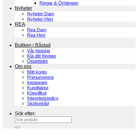
Ringar & Örhängen
Nyheter
Nyheter Dam
Nyheter Herr
REA
Rea Dam
Rea Herr
Butiken i Båstad
Vår historia
Klä ditt företag
Öppettider
Om oss
Mitt konto
Prenumerera
Instagram
Kundtjänst
Köpvillkor
Integritetspolicy
Skötselråd
Sök efter: