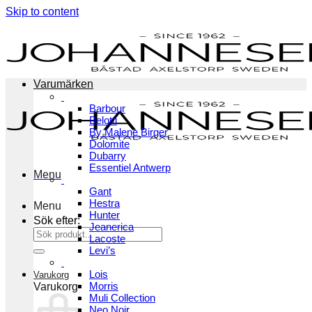
Skip to content
Varumärken
Barbour
Belotti
By Malene Birger
Dolomite
Dubarry
Essentiel Antwerp
Menu
Gant
Hestra
Menu
Hunter
Sök efter:
Jeanerica
Lacoste
Levi’s
Lois
Varukorg
Morris
Varukorg
Muli Collection
Neo Noir