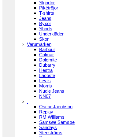
Skjortor
Pikétröjor
T-shirts
Jeans
Byxor
Shorts
Underkläder
Skor
Varumärken
Barbour
Colmar
Dolomite
Dubarry
Hestra
Lacoste
Levi’s
Morris
Nudie Jeans
NN07
Oscar Jacobson
Replay
RM Williams
Samsøe Samsøe
Sandays
Stenströms