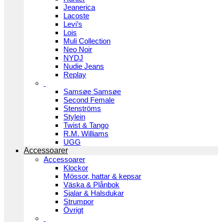
Jeanerica
Lacoste
Levi’s
Lois
Muli Collection
Neo Noir
NYDJ
Nudie Jeans
Replay
Samsøe Samsøe
Second Female
Stenströms
Stylein
Twist & Tango
R.M. Williams
UGG
Accessoarer
Accessoarer
Klockor
Mössor, hattar & kepsar
Väska & Plånbok
Sjalar & Halsdukar
Strumpor
Övrigt