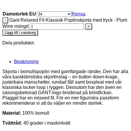
Damstorlek EU
Rensa
Gant Relaxed Fit Klassisk Poplinskjorta med tryck - Plum
Wine mängd
Lägg till i varukorg
Dela produkten
Beskrivning
Skjorta i bomullspoplin med garnfärgade ränder. Den har alla
våra karaktäristiska skjortinslag – en button down-krage,
justerbara manschetter, rundad fåll samt boxpleat med vår
klassiska locker loop i ryggen. Dessutom har den även en
säsongsbetonad GANT-logo broderad på bröstfickan.
Plagget har en relaxed fit. För en mer figurnära passform
rekommenderar vi att du väljer en mindre storlek.
Material:
100% bomull
Tvättråd:
40 grader i maskintvätt