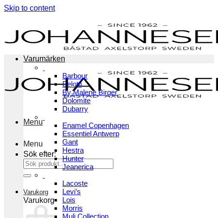
Skip to content
Varumärken
Barbour
Belotti
By Malene Birger
Dolomite
Dubarry
Menu
Enamel Copenhagen
Essentiel Antwerp
Gant
Menu
Hestra
Sök efter:
Hunter
Jeanerica
Lacoste
Levi’s
Varukorg
Lois
Varukorg
Morris
Muli Collection