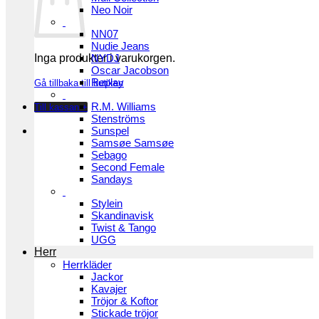
Neo Noir
NN07
Nudie Jeans
Inga produkter i varukorgen.
NYDJ
Oscar Jacobson
Replay
Gå tillbaka till butiken
R.M. Williams
Till kassan
+
Stenströms
Sunspel
Samsøe Samsøe
Sebago
Second Female
Sandays
Stylein
Skandinavisk
Twist & Tango
UGG
Herr
Herrkläder
Jackor
Kavajer
Tröjor & Koftor
Stickade tröjor