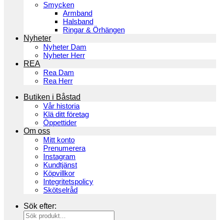
Smycken
Armband
Halsband
Ringar & Örhängen
Nyheter
Nyheter Dam
Nyheter Herr
REA
Rea Dam
Rea Herr
Butiken i Båstad
Vår historia
Klä ditt företag
Öppettider
Om oss
Mitt konto
Prenumerera
Instagram
Kundtjänst
Köpvillkor
Integritetspolicy
Skötselråd
Sök efter: