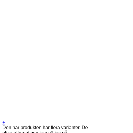
+
Den här produkten har flera varianter. De
olika alternativen kan väljas på