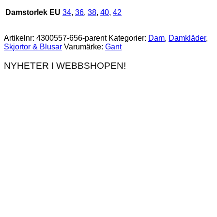
Damstorlek EU
34
,
36
,
38
,
40
,
42
Artikelnr:
4300557-656-parent
Kategorier:
Dam
,
Damkläder
,
Skjortor & Blusar
Varumärke:
Gant
NYHETER I WEBBSHOPEN!