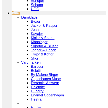
Sunspel
Sebago
UGG
Dam
Damkläder
Byxor
Jackor & Kappor
Jeans
Kavajer
Kjolar & Shorts
Klänningar
Skjortor & Blusar
Toppar & Linnen
Tröjor & Koftor
Skor
Varumärken
Barbour
Belotti
By Malene Birger
Copenhagen Muse
Essentiel Antwerp
Dolomite
Dubarry
Enamel Copenhagen
Hestra
Hunter