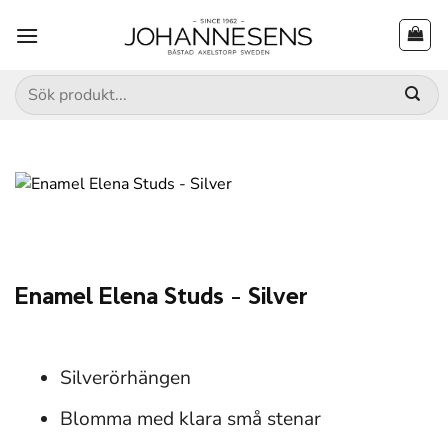
Skip
to
content
Sök
efter:
Enamel Elena Studs – Silver
Silverörhängen
Blomma med klara små stenar