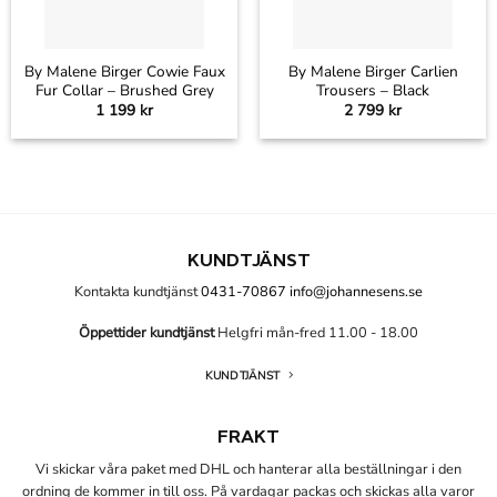
By Malene Birger Cowie Faux
By Malene Birger Carlien
Fur Collar – Brushed Grey
Trousers – Black
1 199
kr
2 799
kr
KUNDTJÄNST
Kontakta kundtjänst
0431-70867
info@johannesens.se
Öppettider kundtjänst
Helgfri mån-fred 11.00 - 18.00
KUNDTJÄNST
FRAKT
Vi skickar våra paket med DHL och hanterar alla beställningar i den
ordning de kommer in till oss. På vardagar packas och skickas alla varor