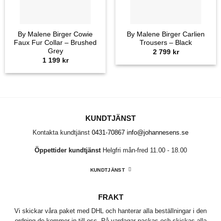
By Malene Birger Cowie
By Malene Birger Carlien
Faux Fur Collar – Brushed
Trousers – Black
Grey
2 799
kr
1 199
kr
KUNDTJÄNST
Kontakta kundtjänst
0431-70867
info@johannesens.se
Öppettider kundtjänst
Helgfri mån-fred 11.00 - 18.00
KUNDTJÄNST
FRAKT
Vi skickar våra paket med DHL och hanterar alla beställningar i den
ordning de kommer in till oss. På vardagar packas och skickas alla