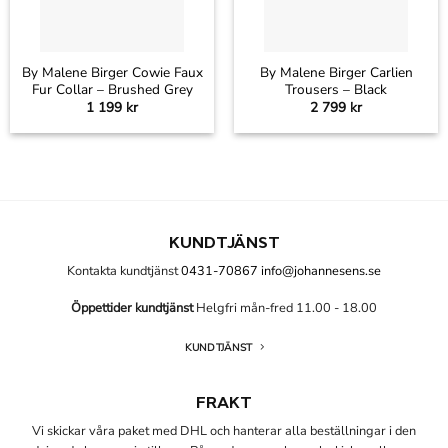
By Malene Birger Cowie Faux
By Malene Birger Carlien
Fur Collar – Brushed Grey
Trousers – Black
1 199
kr
2 799
kr
KUNDTJÄNST
Kontakta kundtjänst
0431-70867
info@johannesens.se
Öppettider kundtjänst
Helgfri mån-fred 11.00 - 18.00
KUNDTJÄNST
FRAKT
Vi skickar våra paket med DHL och hanterar alla beställningar i den