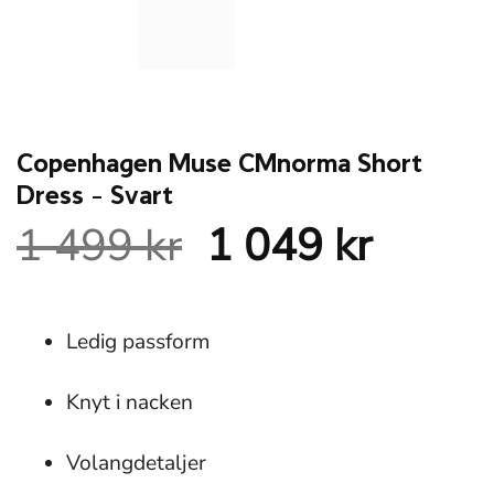
Copenhagen Muse CMnorma Short
Dress – Svart
Det
Det
1 499
kr
1 049
kr
ursprungliga
nuvar
priset
priset
Ledig passform
var:
är:
Knyt i nacken
1
1
499 kr.
049 kr
Volangdetaljer