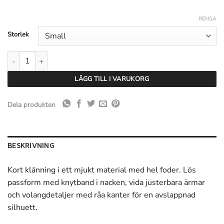
RENSA
Storlek
Copenhagen Muse CMnorma Short Dress - Svart mängd
LÄGG TILL I VARUKORG
Dela produkten
BESKRIVNING
Kort klänning i ett mjukt material med hel foder. Lös
passform med knytband i nacken, vida justerbara ärmar
och volangdetaljer med råa kanter för en avslappnad
silhuett.