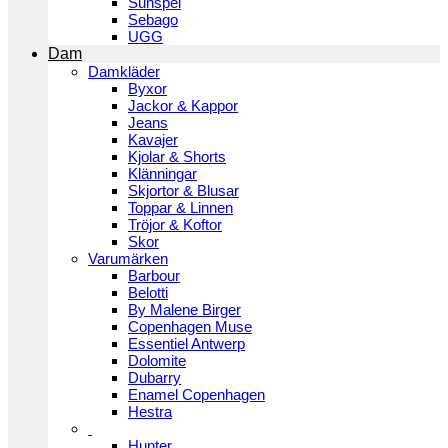
Sunspel
Sebago
UGG
Dam
Damkläder
Byxor
Jackor & Kappor
Jeans
Kavajer
Kjolar & Shorts
Klänningar
Skjortor & Blusar
Toppar & Linnen
Tröjor & Koftor
Skor
Varumärken
Barbour
Belotti
By Malene Birger
Copenhagen Muse
Essentiel Antwerp
Dolomite
Dubarry
Enamel Copenhagen
Hestra
Hunter