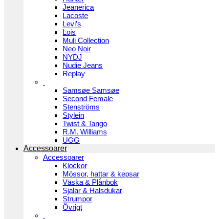
Jeanerica
Lacoste
Levi’s
Lois
Muli Collection
Neo Noir
NYDJ
Nudie Jeans
Replay
Samsøe Samsøe
Second Female
Stenströms
Stylein
Twist & Tango
R.M. Williams
UGG
Accessoarer
Accessoarer
Klockor
Mössor, hattar & kepsar
Väska & Plånbok
Sjalar & Halsdukar
Strumpor
Övrigt