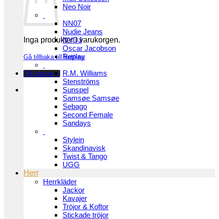
Neo Noir
NN07
Nudie Jeans
Inga produkter i varukorgen.
NYDJ
Oscar Jacobson
Replay
Gå tillbaka till butiken
R.M. Williams
Till kassan
+
Stenströms
Sunspel
Samsøe Samsøe
Sebago
Second Female
Sandays
Stylein
Skandinavisk
Twist & Tango
UGG
Herr
Herrkläder
Jackor
Kavajer
Tröjor & Koftor
Stickade tröjor