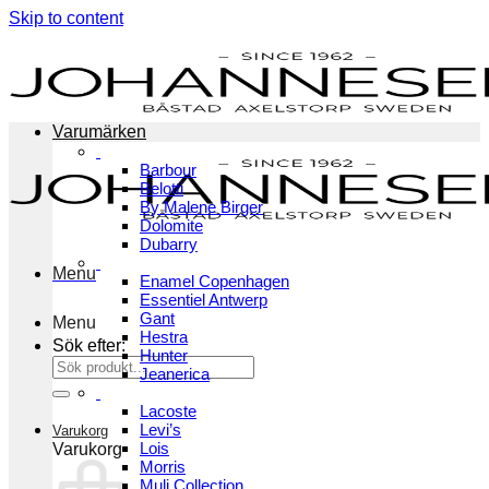
Skip to content
Varumärken
Barbour
Belotti
By Malene Birger
Dolomite
Dubarry
Menu
Enamel Copenhagen
Essentiel Antwerp
Gant
Menu
Hestra
Sök efter:
Hunter
Jeanerica
Lacoste
Levi’s
Varukorg
Lois
Varukorg
Morris
Muli Collection