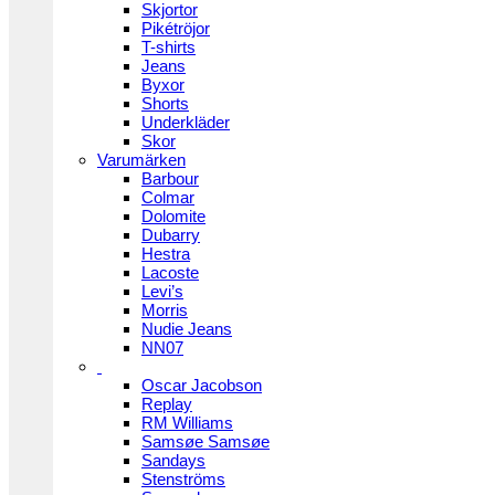
Skjortor
Pikétröjor
T-shirts
Jeans
Byxor
Shorts
Underkläder
Skor
Varumärken
Barbour
Colmar
Dolomite
Dubarry
Hestra
Lacoste
Levi’s
Morris
Nudie Jeans
NN07
Oscar Jacobson
Replay
RM Williams
Samsøe Samsøe
Sandays
Stenströms