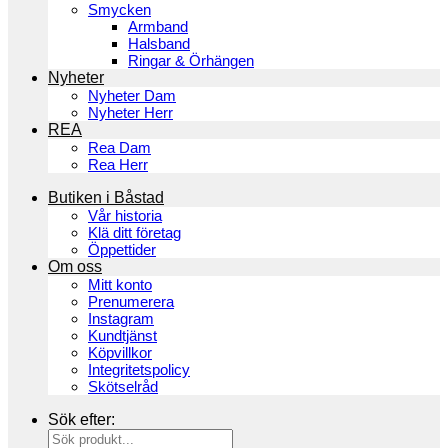
Smycken
Armband
Halsband
Ringar & Örhängen
Nyheter
Nyheter Dam
Nyheter Herr
REA
Rea Dam
Rea Herr
Butiken i Båstad
Vår historia
Klä ditt företag
Öppettider
Om oss
Mitt konto
Prenumerera
Instagram
Kundtjänst
Köpvillkor
Integritetspolicy
Skötselråd
Sök efter: