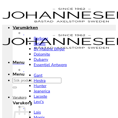
Skip
to
content
Varumärken
Barbour
Belotti
By Malene Birger
Dolomite
Dubarry
Menu
Essentiel Antwerp
Menu
Gant
Sök
Hestra
efter:
Hunter
Jeanerica
Lacoste
Varukorg
Levi’s
Varukorg
Lois
Morris