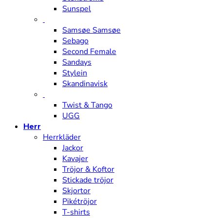
Sunspel
Samsøe Samsøe
Sebago
Second Female
Sandays
Stylein
Skandinavisk
Twist & Tango
UGG
Herr
Herrkläder
Jackor
Kavajer
Tröjor & Koftor
Stickade tröjor
Skjortor
Pikétröjor
T-shirts