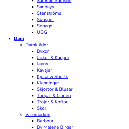
Samsøe Samsøe
Sandays
Stenströms
Sunspel
Sebago
UGG
Dam
Damkläder
Byxor
Jackor & Kappor
Jeans
Kavajer
Kjolar & Shorts
Klänningar
Skjortor & Blusar
Toppar & Linnen
Tröjor & Koftor
Skor
Varumärken
Barbour
By Malene Birger