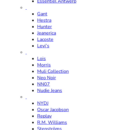
Essentiel Antwerp
Gant
Hestra
Hunter
Jeanerica
Lacoste
Levi’s
Lois
Morris
Muli Collection
Neo Noir
NN07
Nudie Jeans
NYDJ
Oscar Jacobson
Replay
R.M. Williams
Stenströms