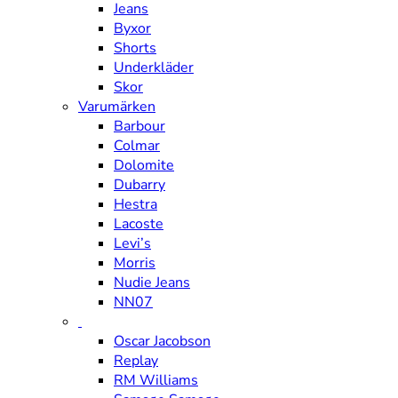
Jeans
Byxor
Shorts
Underkläder
Skor
Varumärken
Barbour
Colmar
Dolomite
Dubarry
Hestra
Lacoste
Levi’s
Morris
Nudie Jeans
NN07
Oscar Jacobson
Replay
RM Williams