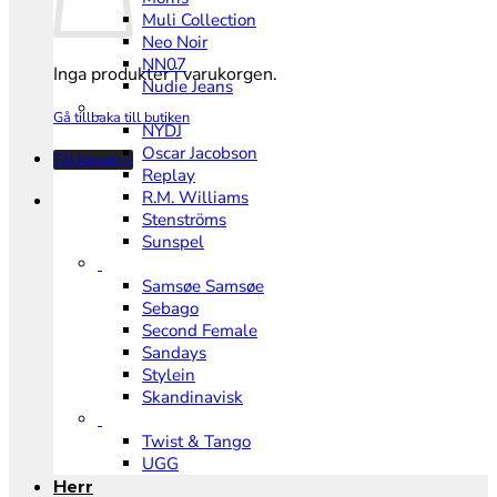
Muli Collection
Neo Noir
NN07
Inga produkter i varukorgen.
Nudie Jeans
Gå tillbaka till butiken
NYDJ
Oscar Jacobson
Till kassan
+
Replay
R.M. Williams
Stenströms
Sunspel
Samsøe Samsøe
Sebago
Second Female
Sandays
Stylein
Skandinavisk
Twist & Tango
UGG
Herr