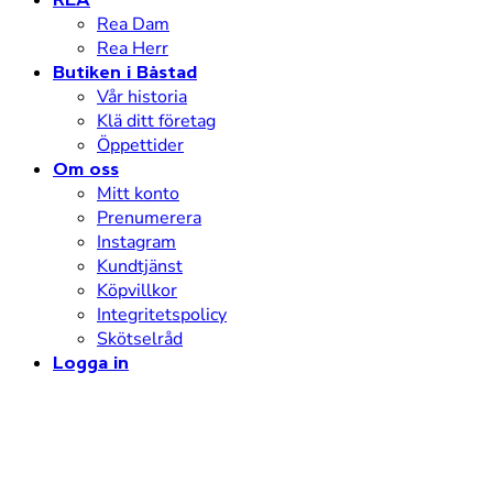
Rea Dam
Rea Herr
Butiken i Båstad
Vår historia
Klä ditt företag
Öppettider
Om oss
Mitt konto
Prenumerera
Instagram
Kundtjänst
Köpvillkor
Integritetspolicy
Skötselråd
Logga in