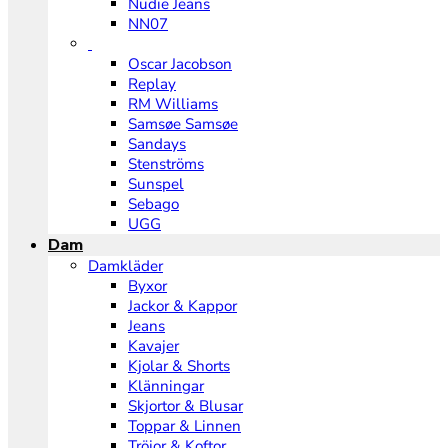
Nudie Jeans
NN07
Oscar Jacobson
Replay
RM Williams
Samsøe Samsøe
Sandays
Stenströms
Sunspel
Sebago
UGG
Dam
Damkläder
Byxor
Jackor & Kappor
Jeans
Kavajer
Kjolar & Shorts
Klänningar
Skjortor & Blusar
Toppar & Linnen
Tröjor & Koftor