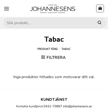
Skip
to
content
Sök
efter:
Tabac
PRODUKT FÄRG
/
TABAC
FILTRERA
Inga produkter hittades som motsvarar ditt val.
KUNDTJÄNST
Kontakta kundtjänst
0431-70867
info@johannesens.se