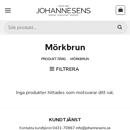
Skip
to
content
Sök
efter:
Mörkbrun
PRODUKT FÄRG
/
MÖRKBRUN
FILTRERA
Inga produkter hittades som motsvarar ditt val.
KUNDTJÄNST
Kontakta kundtjänst
0431-70867
info@johannesens.se