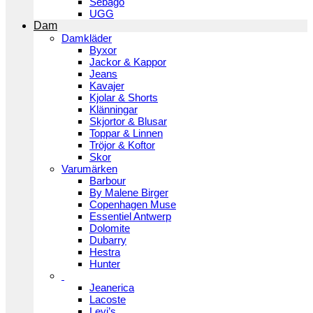
Sebago
UGG
Dam
Damkläder
Byxor
Jackor & Kappor
Jeans
Kavajer
Kjolar & Shorts
Klänningar
Skjortor & Blusar
Toppar & Linnen
Tröjor & Koftor
Skor
Varumärken
Barbour
By Malene Birger
Copenhagen Muse
Essentiel Antwerp
Dolomite
Dubarry
Hestra
Hunter
Jeanerica
Lacoste
Levi’s