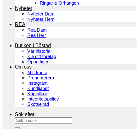
Ringar & Örhängen
Nyheter
Nyheter Dam
Nyheter Herr
REA
Rea Dam
Rea Herr
Butiken i Båstad
Vår historia
Klä ditt företag
Öppettider
Om oss
Mitt konto
Prenumerera
Instagram
Kundtjänst
Köpvillkor
Integritetspolicy
Skötselråd
Sök efter: