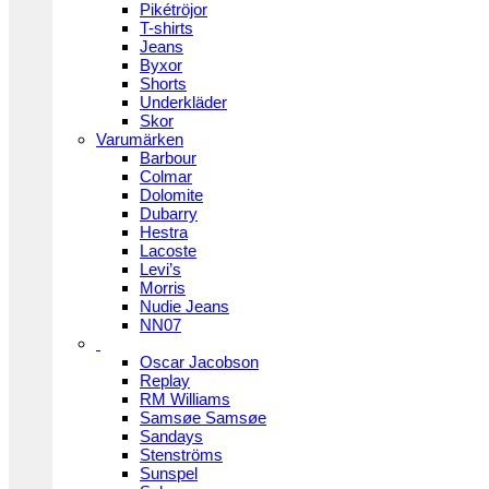
Pikétröjor
T-shirts
Jeans
Byxor
Shorts
Underkläder
Skor
Varumärken
Barbour
Colmar
Dolomite
Dubarry
Hestra
Lacoste
Levi’s
Morris
Nudie Jeans
NN07
Oscar Jacobson
Replay
RM Williams
Samsøe Samsøe
Sandays
Stenströms
Sunspel