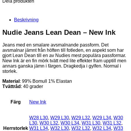
Dela produkten
Beskrivning
Nudie Jeans Lean Dean – New Ink
Jeans med en smalare avsmalnande passform. Det
avsmalnar jämnt från höften till fotleden, en aspekt som har
gjort Lean Dean till en av Nudies mest populära passformar.
New Ink är en fin mörk tvätt med lite effekter fram upptill men
annars ganska jämn i färgen. Dragkedja i gylfen. Normal i
storlek.
Material
: 99% Bomull 1% Elastan
Tvättråd
: 40 grader
Färg
New Ink
W28 L30
,
W29 L30
,
W29 L32
,
W29 L34
,
W30
L30
,
W30 L32
,
W30 L34
,
W31 L30
,
W31 L32
,
Herrstorlek
W31 L34
,
W32 L30
,
W32 L32
,
W32 L34
,
W33