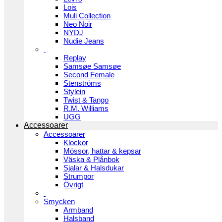
Lois
Muli Collection
Neo Noir
NYDJ
Nudie Jeans
Replay
Samsøe Samsøe
Second Female
Stenströms
Stylein
Twist & Tango
R.M. Williams
UGG
Accessoarer
Accessoarer
Klockor
Mössor, hattar & kepsar
Väska & Plånbok
Sjalar & Halsdukar
Strumpor
Övrigt
Smycken
Armband
Halsband