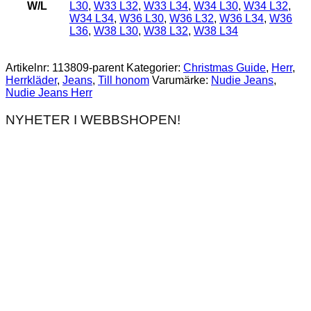
W/L
L30
,
W33 L32
,
W33 L34
,
W34 L30
,
W34 L32
,
W34 L34
,
W36 L30
,
W36 L32
,
W36 L34
,
W36
L36
,
W38 L30
,
W38 L32
,
W38 L34
Artikelnr:
113809-parent
Kategorier:
Christmas Guide
,
Herr
,
Herrkläder
,
Jeans
,
Till honom
Varumärke:
Nudie Jeans
,
Nudie Jeans Herr
NYHETER I WEBBSHOPEN!