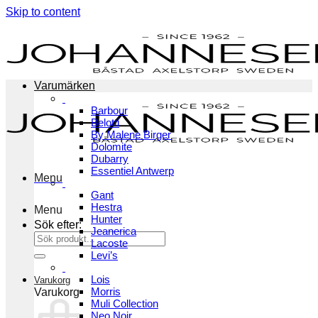
Skip to content
Varumärken
Barbour
Belotti
By Malene Birger
Dolomite
Dubarry
Essentiel Antwerp
Menu
Gant
Hestra
Menu
Hunter
Sök efter:
Jeanerica
Lacoste
Levi’s
Lois
Varukorg
Morris
Varukorg
Muli Collection
Neo Noir