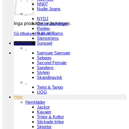
NN07
Nudie Jeans
NYDJ
Inga produkter i varukorgen.
Oscar Jacobson
Replay
R.M. Williams
Gå tillbaka till butiken
Stenströms
Sunspel
Till kassan
+
Samsøe Samsøe
Sebago
Second Female
Sandays
Stylein
Skandinavisk
Twist & Tango
UGG
Herr
Herrkläder
Jackor
Kavajer
Tröjor & Koftor
Stickade tröjor
Skjortor