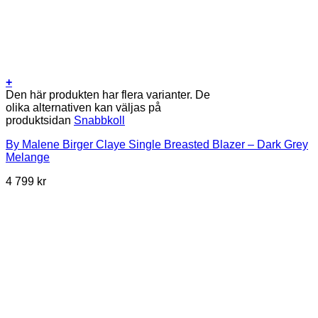
+
Den här produkten har flera varianter. De
olika alternativen kan väljas på
produktsidan
Snabbkoll
By Malene Birger Claye Single Breasted Blazer – Dark Grey
Melange
4 799
kr