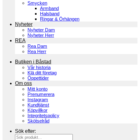
Smycken
Armband
Halsband
Ringar & Örhängen
Nyheter
Nyheter Dam
Nyheter Herr
REA
Rea Dam
Rea Herr
Butiken i Båstad
Vår historia
Klä ditt företag
Öppettider
Om oss
Mitt konto
Prenumerera
Instagram
Kundtjänst
Köpvillkor
Integritetspolicy
Skötselråd
Sök efter: