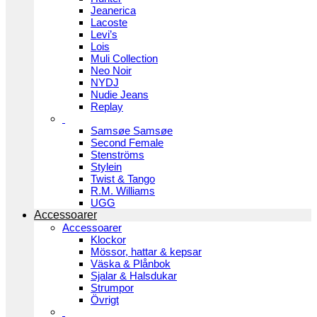
Jeanerica
Lacoste
Levi’s
Lois
Muli Collection
Neo Noir
NYDJ
Nudie Jeans
Replay
Samsøe Samsøe
Second Female
Stenströms
Stylein
Twist & Tango
R.M. Williams
UGG
Accessoarer
Accessoarer
Klockor
Mössor, hattar & kepsar
Väska & Plånbok
Sjalar & Halsdukar
Strumpor
Övrigt