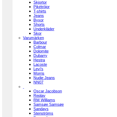
Skjortor
Pikétröjor
T-shirts
Jeans
Byxor
Shorts
Underkläder
Skor
Varumärken
Barbour
Colmar
Dolomite
Dubarry
Hestra
Lacoste
Levi’s
Morris
Nudie Jeans
NN07
Oscar Jacobson
Replay
RM Williams
Samsøe Samsøe
Sandays
Stenströms