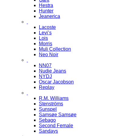
Hestra
Hunter
Jeanerica
Lacoste
Levi’s
Lois
Morris
Muli Collection
Neo Noir
NN07
Nudie Jeans
NYDJ
Oscar Jacobson
Replay
R.M. Williams
Stenströms
Sunspel
Samsøe Samsøe
Sebago
Second Female
Sandays