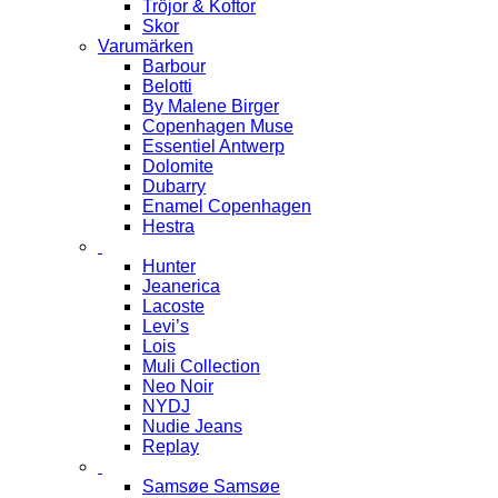
Tröjor & Koftor
Skor
Varumärken
Barbour
Belotti
By Malene Birger
Copenhagen Muse
Essentiel Antwerp
Dolomite
Dubarry
Enamel Copenhagen
Hestra
Hunter
Jeanerica
Lacoste
Levi’s
Lois
Muli Collection
Neo Noir
NYDJ
Nudie Jeans
Replay
Samsøe Samsøe