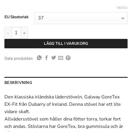
RENSA
EU Skostorlek
Dubarry Galway Ex-Fit - Walnöt mängd
LÄGG TILL I VARUKORG
Dela produkten
BESKRIVNING
Den klassiska irländska läderstöveln, Galway GoreTex
EX-Fit från Dubarry of Ireland. Denna stövel har ett lite
vidare skaft.
Allvädersstövel som håller dina fötter torra, torkar fort
och andas. Stövlarna har GoreTex, bra gummisula och är