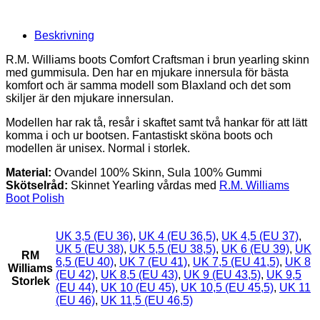
Beskrivning
R.M. Williams boots Comfort Craftsman i brun yearling skinn
med gummisula. Den har en mjukare innersula för bästa
komfort och är samma modell som Blaxland och det som
skiljer är den mjukare innersulan.
Modellen har rak tå, resår i skaftet samt två hankar för att lätt
komma i och ur bootsen. Fantastiskt sköna boots och
modellen är unisex. Normal i storlek.
Material:
Ovandel 100% Skinn, Sula 100% Gummi
Skötselråd:
Skinnet Yearling vårdas med
R.M. Williams
Boot Polish
UK 3,5 (EU 36)
,
UK 4 (EU 36,5)
,
UK 4,5 (EU 37)
,
UK 5 (EU 38)
,
UK 5,5 (EU 38,5)
,
UK 6 (EU 39)
,
UK
RM
6,5 (EU 40)
,
UK 7 (EU 41)
,
UK 7,5 (EU 41,5)
,
UK 8
Williams
(EU 42)
,
UK 8,5 (EU 43)
,
UK 9 (EU 43,5)
,
UK 9,5
Storlek
(EU 44)
,
UK 10 (EU 45)
,
UK 10,5 (EU 45,5)
,
UK 11
(EU 46)
,
UK 11,5 (EU 46,5)