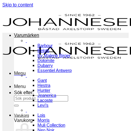
Skip to content
Varumärken
Barbour
Belotti
By Malene Birger
Dolomite
Dubarry
Essentiel Antwerp
Menu
Gant
Hestra
Menu
Hunter
Sök efter:
Jeanerica
Lacoste
Levi’s
Lois
Varukorg
Morris
Varukorg
Muli Collection
Neo Noir