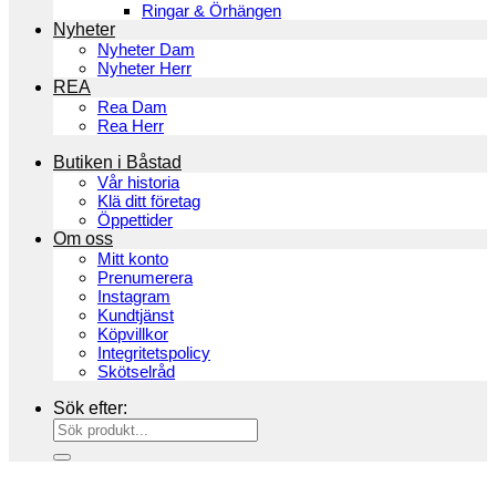
Ringar & Örhängen
Nyheter
Nyheter Dam
Nyheter Herr
REA
Rea Dam
Rea Herr
Butiken i Båstad
Vår historia
Klä ditt företag
Öppettider
Om oss
Mitt konto
Prenumerera
Instagram
Kundtjänst
Köpvillkor
Integritetspolicy
Skötselråd
Sök efter: