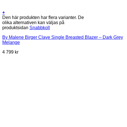
+
Den här produkten har flera varianter. De
olika alternativen kan väljas på
produktsidan
Snabbkoll
By Malene Birger Claye Single Breasted Blazer – Dark Grey
Melange
4 799
kr