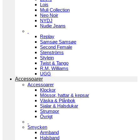
Lois
Muli Collection
Neo Noir
NYDJ
Nudie Jeans
Replay
Samsøe Samsøe
Second Female
Stenströms
Stylein
Twist & Tango
R.M. Williams
UGG
Accessoarer
Accessoarer
Klockor
Mössor, hattar & kepsar
Väska & Plånbok
Sjalar & Halsdukar
Strumpor
Övrigt
Smycken
Armband
Halsband