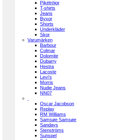
Pikétröjor
T-shirts
Jeans
Byxor
Shorts
Underkläder
Skor
Varumärken
Barbour
Colmar
Dolomite
Dubarry
Hestra
Lacoste
Levi’s
Morris
Nudie Jeans
NN07
Oscar Jacobson
Replay
RM Williams
Samsøe Samsøe
Sandays
Stenströms
Sunspel