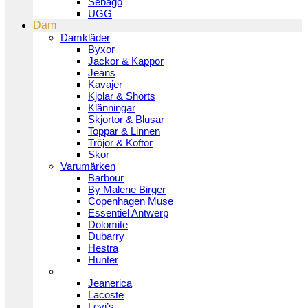
Sebago
UGG
Dam
Damkläder
Byxor
Jackor & Kappor
Jeans
Kavajer
Kjolar & Shorts
Klänningar
Skjortor & Blusar
Toppar & Linnen
Tröjor & Koftor
Skor
Varumärken
Barbour
By Malene Birger
Copenhagen Muse
Essentiel Antwerp
Dolomite
Dubarry
Hestra
Hunter
Jeanerica
Lacoste
Levi’s