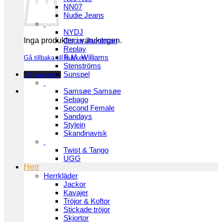
NN07
Nudie Jeans
NYDJ
Inga produkter i varukorgen.
Oscar Jacobson
Replay
R.M. Williams
Gå tillbaka till butiken
Stenströms
Sunspel
Till kassan
+
Samsøe Samsøe
Sebago
Second Female
Sandays
Stylein
Skandinavisk
Twist & Tango
UGG
Herr
Herrkläder
Jackor
Kavajer
Tröjor & Koftor
Stickade tröjor
Skjortor