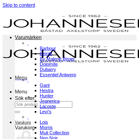
Skip to content
Varumärken
Barbour
Belotti
By Malene Birger
Dolomite
Dubarry
Essentiel Antwerp
Menu
Gant
Hestra
Menu
Hunter
Sök efter:
Jeanerica
Lacoste
Levi’s
Lois
Varukorg
Morris
Varukorg
Muli Collection
Neo Noir