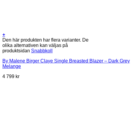
+
Den här produkten har flera varianter. De
olika alternativen kan väljas på
produktsidan
Snabbkoll
By Malene Birger Claye Single Breasted Blazer – Dark Grey
Melange
4 799
kr