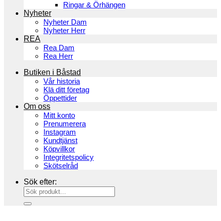
Ringar & Örhängen
Nyheter
Nyheter Dam
Nyheter Herr
REA
Rea Dam
Rea Herr
Butiken i Båstad
Vår historia
Klä ditt företag
Öppettider
Om oss
Mitt konto
Prenumerera
Instagram
Kundtjänst
Köpvillkor
Integritetspolicy
Skötselråd
Sök efter: