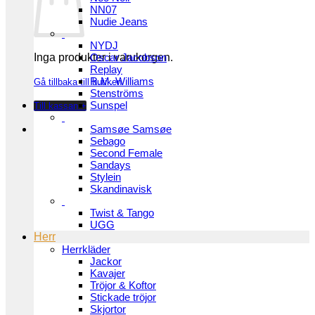
NN07
Nudie Jeans
NYDJ
Inga produkter i varukorgen.
Oscar Jacobson
Replay
R.M. Williams
Gå tillbaka till butiken
Stenströms
Sunspel
Till kassan
+
Samsøe Samsøe
Sebago
Second Female
Sandays
Stylein
Skandinavisk
Twist & Tango
UGG
Herr
Herrkläder
Jackor
Kavajer
Tröjor & Koftor
Stickade tröjor
Skjortor