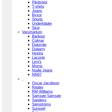
Pikétröjor
T-shirts
Jeans
Byxor
Shorts
Underkläder
Skor
Varumärken
Barbour
Colmar
Dolomite
Dubarry
Hestra
Lacoste
Levi’s
Morris
Nudie Jeans
NN07
Oscar Jacobson
Replay
RM Williams
Samsøe Samsøe
Sandays
Stenströms
Sunspel