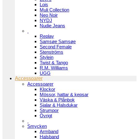
Lois
Muli Collection
Neo Noir
NYDJ
Nudie Jeans
Replay
Samsøe Samsøe
Second Female
Stenströms
Stylein
Twist & Tango
R.M. Williams
UGG
Accessoarer
Accessoarer
Klockor
Mössor, hattar & kepsar
Väska & Plånbok
Sjalar & Halsdukar
Strumpor
Övrigt
Smycken
Armband
Halsband