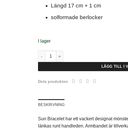
Längd 17 cm + 1 cm
solformade berlocker
I lager
Muli Collection Sun Bracelet - Gold mängd
LÄGG TILL I
Dela produkten
BESKRIVNING
Sun Bracelet har ett vackert designat möns
länkas runt handleden. Armbandet är tillverka