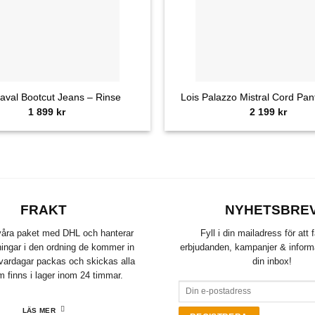
+
aval Bootcut Jeans – Rinse
Lois Palazzo Mistral Cord Pan
1 899
kr
2 199
kr
FRAKT
NYHETSBRE
 våra paket med DHL och hanterar
Fyll i din mailadress för att 
lningar i den ordning de kommer in
erbjudanden, kampanjer & informat
å vardagar packas och skickas alla
din inbox!
m finns i lager inom 24 timmar.
LÄS MER