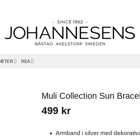
HETER
REA
Muli Collection Sun Brace
499
kr
Armband i silver med dekorativ