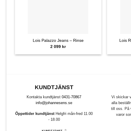
+
+
Lois Palazzo Jeans – Rinse
Lois R
2 099
kr
KUNDTJÄNST
Kontakta kundtjänst
0431-70867
Vi skickar
info@johannesens.se
alla bestäl
till oss. P
Öppettider kundtjänst
Helgfri mån-fred 11.00
varor so
- 18.00
KUNDTJÄNST