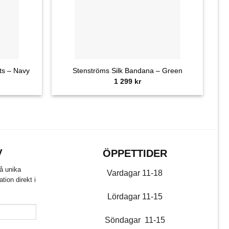
+
Ste
ts – Navy
Stenströms Silk Bandana – Green
1 299
kr
V
ÖPPETTIDER
få unika
Vardagar 11-18
ion direkt i
Lördagar 11-15
Söndagar 11-15