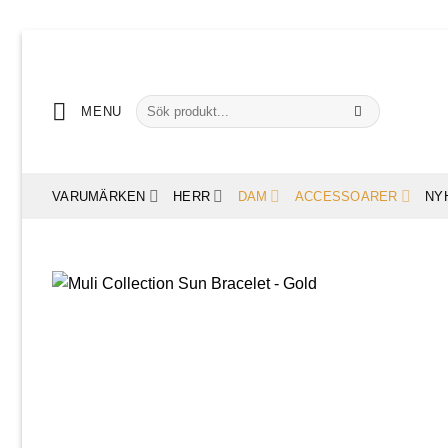
Skip
to
content
Sök
MENU
efter:
VARUMÄRKEN
HERR
DAM
ACCESSOARER
NY