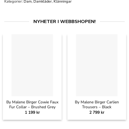
Kategorier:
Dam
,
Damkläder
,
Klänningar
NYHETER I WEBBSHOPEN!
By Malene Birger Cowie Faux
By Malene Birger Carlien
Fur Collar – Brushed Grey
Trousers – Black
1 199
kr
2 799
kr