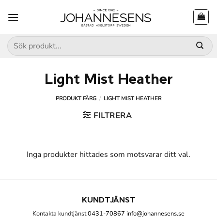
Skip
to
content
Sök
efter:
Light Mist Heather
PRODUKT FÄRG
/
LIGHT MIST HEATHER
FILTRERA
Inga produkter hittades som motsvarar ditt val.
KUNDTJÄNST
Kontakta kundtjänst
0431-70867
info@johannesens.se