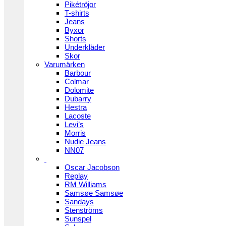
Pikétröjor
T-shirts
Jeans
Byxor
Shorts
Underkläder
Skor
Varumärken
Barbour
Colmar
Dolomite
Dubarry
Hestra
Lacoste
Levi’s
Morris
Nudie Jeans
NN07
Oscar Jacobson
Replay
RM Williams
Samsøe Samsøe
Sandays
Stenströms
Sunspel