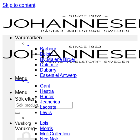
Skip to content
Varumärken
Barbour
Belotti
By Malene Birger
Dolomite
Dubarry
Essentiel Antwerp
Menu
Gant
Hestra
Menu
Hunter
Sök efter:
Jeanerica
Lacoste
Levi’s
Lois
Varukorg
Morris
Varukorg
Muli Collection
Neo Noir