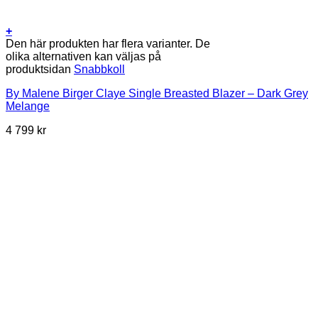
+
Den här produkten har flera varianter. De
olika alternativen kan väljas på
produktsidan
Snabbkoll
By Malene Birger Claye Single Breasted Blazer – Dark Grey
Melange
4 799
kr