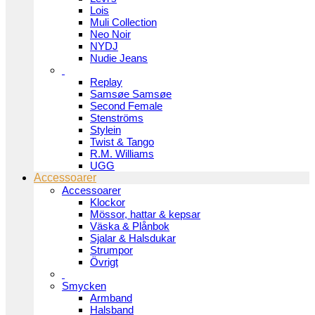
Lois
Muli Collection
Neo Noir
NYDJ
Nudie Jeans
Replay
Samsøe Samsøe
Second Female
Stenströms
Stylein
Twist & Tango
R.M. Williams
UGG
Accessoarer
Accessoarer
Klockor
Mössor, hattar & kepsar
Väska & Plånbok
Sjalar & Halsdukar
Strumpor
Övrigt
Smycken
Armband
Halsband