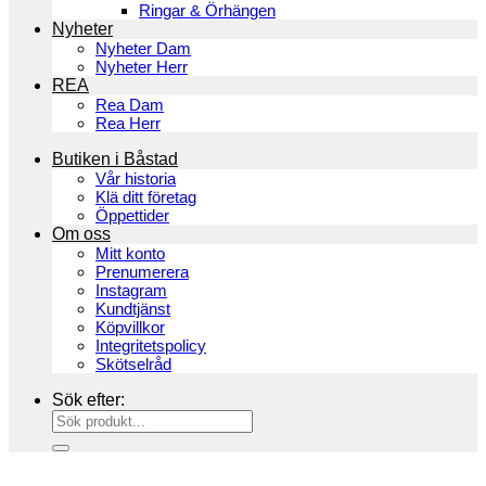
Ringar & Örhängen
Nyheter
Nyheter Dam
Nyheter Herr
REA
Rea Dam
Rea Herr
Butiken i Båstad
Vår historia
Klä ditt företag
Öppettider
Om oss
Mitt konto
Prenumerera
Instagram
Kundtjänst
Köpvillkor
Integritetspolicy
Skötselråd
Sök efter: