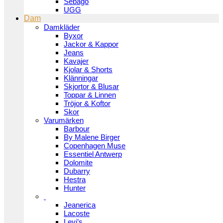
Sebago
UGG
Dam
Damkläder
Byxor
Jackor & Kappor
Jeans
Kavajer
Kjolar & Shorts
Klänningar
Skjortor & Blusar
Toppar & Linnen
Tröjor & Koftor
Skor
Varumärken
Barbour
By Malene Birger
Copenhagen Muse
Essentiel Antwerp
Dolomite
Dubarry
Hestra
Hunter
Jeanerica
Lacoste
Levi’s