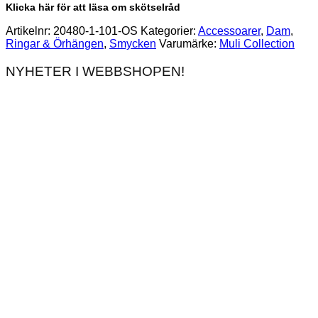
Klicka här för att läsa om skötselråd
Artikelnr:
20480-1-101-OS
Kategorier:
Accessoarer
,
Dam
,
Ringar & Örhängen
,
Smycken
Varumärke:
Muli Collection
NYHETER I WEBBSHOPEN!