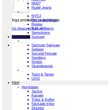
NN07
Nudie Jeans
NYDJ
Inga produkter i varukorgen.
Oscar Jacobson
Replay
R.M. Williams
Gå tillbaka till butiken
Stenströms
Sunspel
Till kassan
+
Samsøe Samsøe
Sebago
Second Female
Sandays
Stylein
Skandinavisk
Twist & Tango
UGG
Herr
Herrkläder
Jackor
Kavajer
Tröjor & Koftor
Stickade tröjor
Skjortor