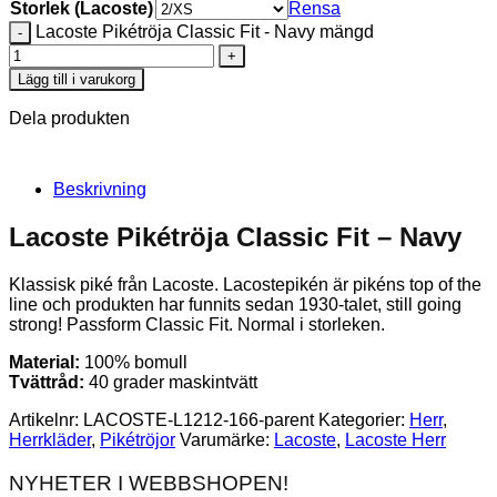
Storlek (Lacoste)
Rensa
Lacoste Pikétröja Classic Fit - Navy mängd
Lägg till i varukorg
Dela produkten
Beskrivning
Lacoste Pikétröja Classic Fit – Navy
Klassisk piké från Lacoste. Lacostepikén är pikéns top of the
line och produkten har funnits sedan 1930-talet, still going
strong! Passform Classic Fit. Normal i storleken.
Material:
100% bomull
Tvättråd:
40 grader maskintvätt
Artikelnr:
LACOSTE-L1212-166-parent
Kategorier:
Herr
,
Herrkläder
,
Pikétröjor
Varumärke:
Lacoste
,
Lacoste Herr
NYHETER I WEBBSHOPEN!