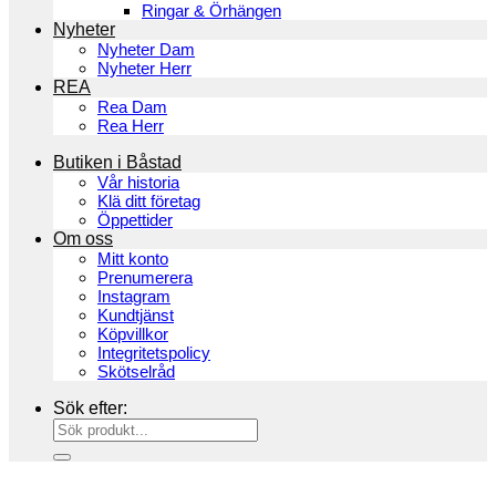
Ringar & Örhängen
Nyheter
Nyheter Dam
Nyheter Herr
REA
Rea Dam
Rea Herr
Butiken i Båstad
Vår historia
Klä ditt företag
Öppettider
Om oss
Mitt konto
Prenumerera
Instagram
Kundtjänst
Köpvillkor
Integritetspolicy
Skötselråd
Sök efter: