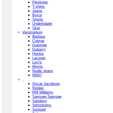
Pikétröjor
T-shirts
Jeans
Byxor
Shorts
Underkläder
Skor
Varumärken
Barbour
Colmar
Dolomite
Dubarry
Hestra
Lacoste
Levi’s
Morris
Nudie Jeans
NN07
Oscar Jacobson
Replay
RM Williams
Samsøe Samsøe
Sandays
Stenströms
Sunspel