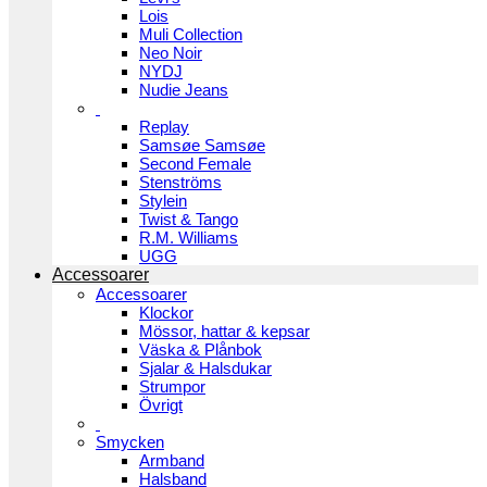
Lois
Muli Collection
Neo Noir
NYDJ
Nudie Jeans
Replay
Samsøe Samsøe
Second Female
Stenströms
Stylein
Twist & Tango
R.M. Williams
UGG
Accessoarer
Accessoarer
Klockor
Mössor, hattar & kepsar
Väska & Plånbok
Sjalar & Halsdukar
Strumpor
Övrigt
Smycken
Armband
Halsband