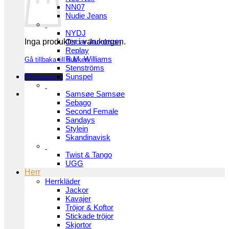
NN07
Nudie Jeans
NYDJ
Inga produkter i varukorgen.
Oscar Jacobson
Replay
R.M. Williams
Gå tillbaka till butiken
Stenströms
Sunspel
Till kassan
+
Samsøe Samsøe
Sebago
Second Female
Sandays
Stylein
Skandinavisk
Twist & Tango
UGG
Herr
Herrkläder
Jackor
Kavajer
Tröjor & Koftor
Stickade tröjor
Skjortor