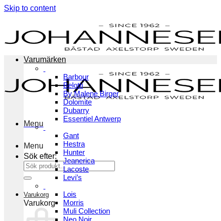
Skip to content
Varumärken
Barbour
Belotti
By Malene Birger
Dolomite
Dubarry
Essentiel Antwerp
Menu
Gant
Hestra
Menu
Hunter
Sök efter:
Jeanerica
Lacoste
Levi’s
Lois
Varukorg
Morris
Varukorg
Muli Collection
Neo Noir