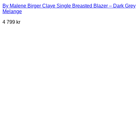
By Malene Birger Claye Single Breasted Blazer – Dark Grey
Melange
4 799
kr