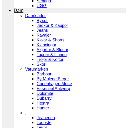
Sebago
UGG
Dam
Damkläder
Byxor
Jackor & Kappor
Jeans
Kavajer
Kjolar & Shorts
Klänningar
Skjortor & Blusar
Toppar & Linnen
Tröjor & Koftor
Skor
Varumärken
Barbour
By Malene Birger
Copenhagen Muse
Essentiel Antwerp
Dolomite
Dubarry
Hestra
Hunter
Jeanerica
Lacoste
Levi’s