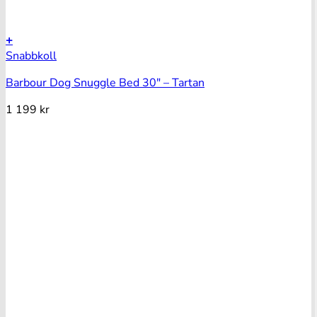
+
Snabbkoll
Barbour Dog Snuggle Bed 30″ – Tartan
1 199
kr