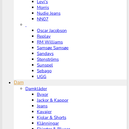
Levi’s
Morris
Nudie Jeans
NN07
Oscar Jacobson
Replay
RM Williams
Samsøe Samsøe
Sandays
Stenströms
Sunspel
Sebago
UGG
Dam
Damkläder
Byxor
Jackor & Kappor
Jeans
Kavajer
Kjolar & Shorts
Klänningar