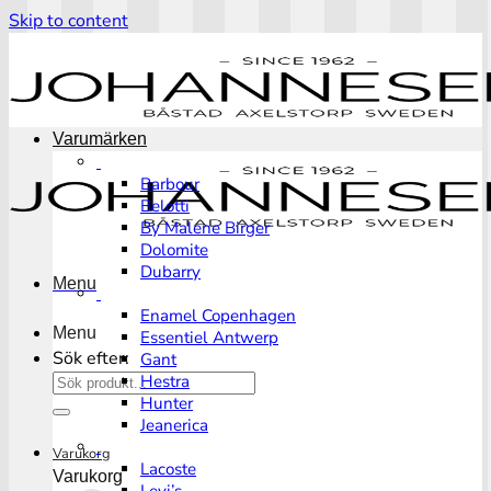
Skip to content
Varumärken
Barbour
Belotti
By Malene Birger
Dolomite
Dubarry
Menu
Enamel Copenhagen
Menu
Essentiel Antwerp
Sök efter:
Gant
Hestra
Hunter
Jeanerica
Varukorg
Lacoste
Varukorg