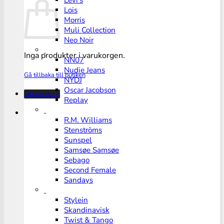
Levi’s
Lois
Morris
Muli Collection
Neo Noir
Inga produkter i varukorgen.
NN07
Nudie Jeans
Gå tillbaka till butiken
NYDJ
Oscar Jacobson
Till kassan
+
Replay
R.M. Williams
Stenströms
Sunspel
Samsøe Samsøe
Sebago
Second Female
Sandays
Stylein
Skandinavisk
Twist & Tango