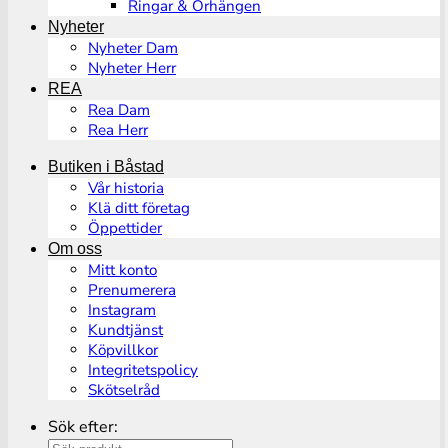
Ringar & Örhängen
Nyheter
Nyheter Dam
Nyheter Herr
REA
Rea Dam
Rea Herr
Butiken i Båstad
Vår historia
Klä ditt företag
Öppettider
Om oss
Mitt konto
Prenumerera
Instagram
Kundtjänst
Köpvillkor
Integritetspolicy
Skötselråd
Sök efter: