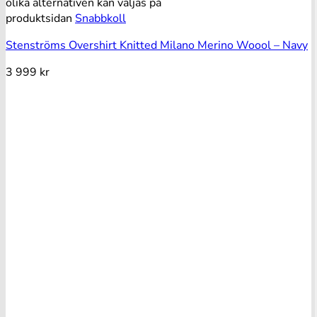
olika alternativen kan väljas på
produktsidan
Snabbkoll
Stenströms Overshirt Knitted Milano Merino Woool – Navy
3 999
kr