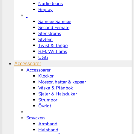
Nudie Jeans
Replay
Samsøe Samsøe
Second Female
Stenströms
Stylein
Twist & Tango
R.M. Williams
UGG
Accessoarer
Accessoarer
Klockor
Mössor, hattar & kepsar
Väska & Plånbok
Sjalar & Halsdukar
Strumpor
Övrigt
Smycken
Armband
Halsband