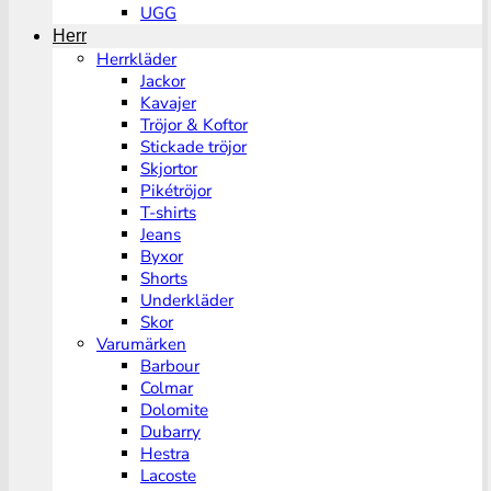
UGG
Herr
Herrkläder
Jackor
Kavajer
Tröjor & Koftor
Stickade tröjor
Skjortor
Pikétröjor
T-shirts
Jeans
Byxor
Shorts
Underkläder
Skor
Varumärken
Barbour
Colmar
Dolomite
Dubarry
Hestra
Lacoste