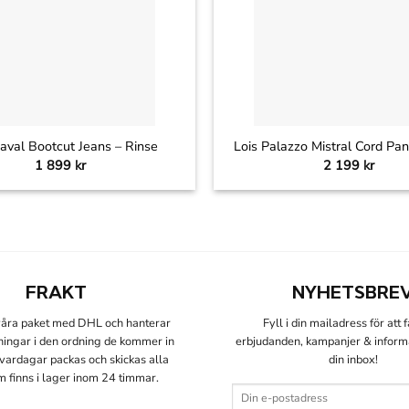
+
aval Bootcut Jeans – Rinse
Lois Palazzo Mistral Cord Pa
1 899
kr
2 199
kr
FRAKT
NYHETSBRE
 våra paket med DHL och hanterar
Fyll i din mailadress för att 
lningar i den ordning de kommer in
erbjudanden, kampanjer & informat
å vardagar packas och skickas alla
din inbox!
m finns i lager inom 24 timmar.