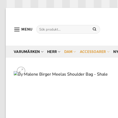
Skip
to
content
Sök
MENU
efter:
VARUMÄRKEN
HERR
DAM
ACCESSOARER
N