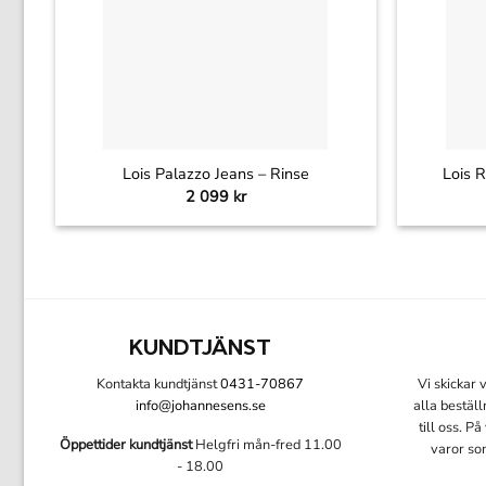
+
+
Lois Palazzo Jeans – Rinse
Lois R
2 099
kr
KUNDTJÄNST
Kontakta kundtjänst
0431-70867
Vi skickar
info@johannesens.se
alla bestäl
till oss. P
Öppettider kundtjänst
Helgfri mån-fred 11.00
varor so
- 18.00