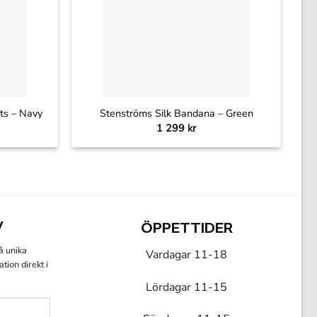
+
nts – Navy
Stenströms Silk Bandana – Green
1 299
kr
V
ÖPPETTIDER
få unika
Vardagar 11-18
ion direkt i
Lördagar 11-15