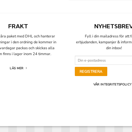
FRAKT
NYHETSBRE
 våra paket med DHL och hanterar
Fyll i din mailadress för att 
lningar i den ordning de kommer in
erbjudanden, kampanjer & informat
å vardagar packas och skickas alla
din inbox!
m finns i lager inom 24 timmar.
LÄS MER
VÅR INTEGRITETSPOLICY