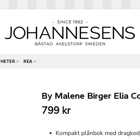
YHETER
REA
By Malene Birger Elia C
799
kr
Kompakt plånbok med dragked