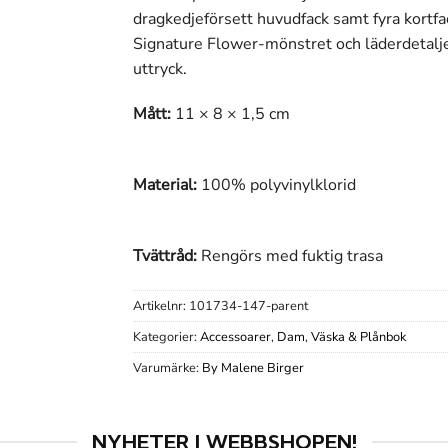
dragkedjeförsett huvudfack samt fyra kortfac
Signature Flower-mönstret och läderdetalje
uttryck.
Mått:
11 × 8 × 1,5 cm
Material:
100% polyvinylklorid
Tvättråd:
Rengörs med fuktig trasa
Artikelnr:
101734-147-parent
Kategorier:
Accessoarer
,
Dam
,
Väska & Plånbok
Varumärke:
By Malene Birger
NYHETER I WEBBSHOPEN!