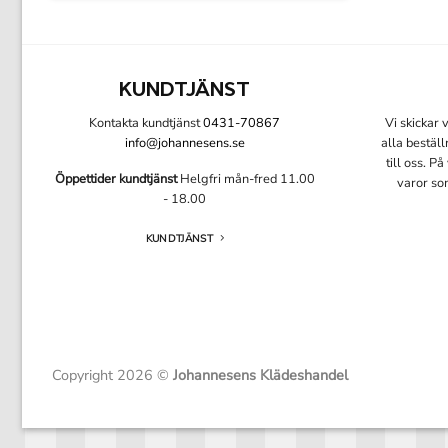
KUNDTJÄNST
Kontakta kundtjänst
0431-70867
Vi skickar
info@johannesens.se
alla bestäl
till oss. P
Öppettider kundtjänst
Helgfri mån-fred 11.00
varor so
- 18.00
KUNDTJÄNST
Copyright 2026 ©
Johannesens Klädeshandel