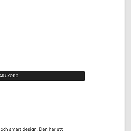
ngd
 VARUKORG
och smart design. Den har ett