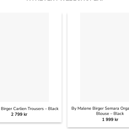
+
By Malene Birger Semara Orga
Birger Carlien Trousers – Black
Blouse – Black
2 799
kr
1 999
kr