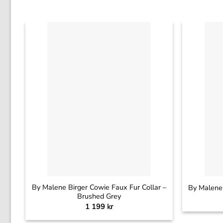
+
+
By Malene Birger Cowie Faux Fur Collar –
By Malene 
Brushed Grey
1 199
kr