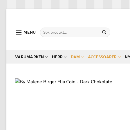
Skip
to
content
Sök
MENU
efter:
VARUMÄRKEN
HERR
DAM
ACCESSOARER
N