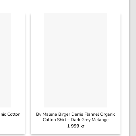
+
nic Cotton
By Malene Birger Derris Flannel Organic
B
Cotton Shirt – Dark Grey Melange
1 999
kr