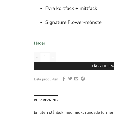
Fyra kortfack + mittfack
Signature Flower-mönster
I lager
By Malene Birger Elia Coin - Dark Chokolate mä
LÄGG TILL I
Dela produkten
BESKRIVNING
En liten plånbok med mjukt rundade former 