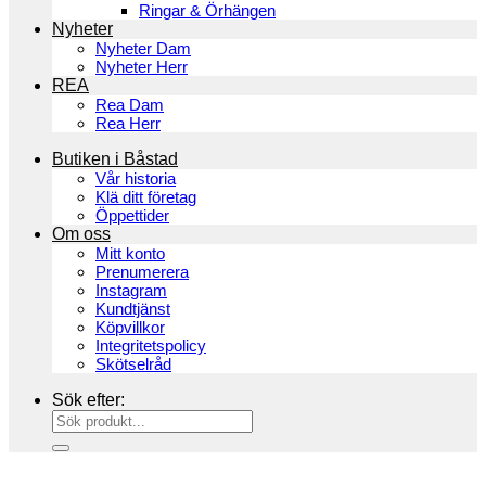
Ringar & Örhängen
Nyheter
Nyheter Dam
Nyheter Herr
REA
Rea Dam
Rea Herr
Butiken i Båstad
Vår historia
Klä ditt företag
Öppettider
Om oss
Mitt konto
Prenumerera
Instagram
Kundtjänst
Köpvillkor
Integritetspolicy
Skötselråd
Sök efter: