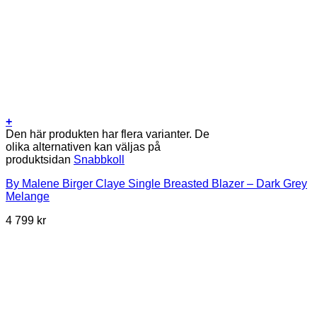
+
Den här produkten har flera varianter. De
olika alternativen kan väljas på
produktsidan
Snabbkoll
By Malene Birger Claye Single Breasted Blazer – Dark Grey
Melange
4 799
kr