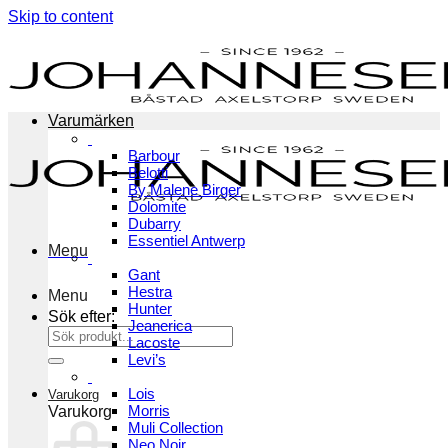
Skip to content
Varumärken
Barbour
Belotti
By Malene Birger
Dolomite
Dubarry
Essentiel Antwerp
Menu
Gant
Hestra
Menu
Hunter
Sök efter:
Jeanerica
Lacoste
Levi’s
Lois
Varukorg
Morris
Varukorg
Muli Collection
Neo Noir