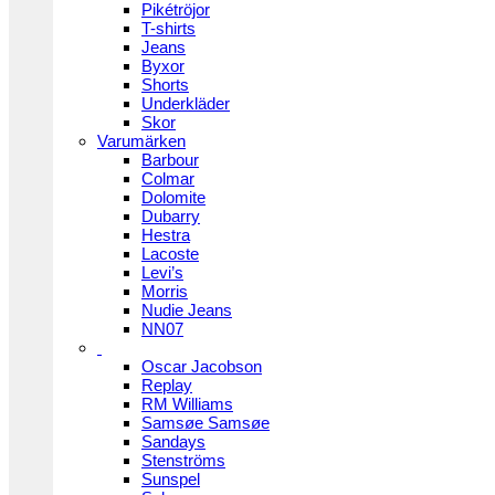
Pikétröjor
T-shirts
Jeans
Byxor
Shorts
Underkläder
Skor
Varumärken
Barbour
Colmar
Dolomite
Dubarry
Hestra
Lacoste
Levi’s
Morris
Nudie Jeans
NN07
Oscar Jacobson
Replay
RM Williams
Samsøe Samsøe
Sandays
Stenströms
Sunspel