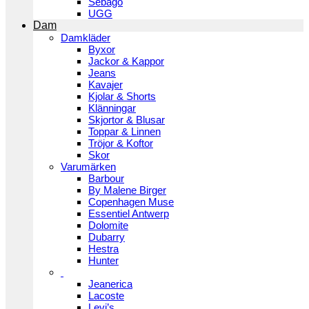
Sebago
UGG
Dam
Damkläder
Byxor
Jackor & Kappor
Jeans
Kavajer
Kjolar & Shorts
Klänningar
Skjortor & Blusar
Toppar & Linnen
Tröjor & Koftor
Skor
Varumärken
Barbour
By Malene Birger
Copenhagen Muse
Essentiel Antwerp
Dolomite
Dubarry
Hestra
Hunter
Jeanerica
Lacoste
Levi’s