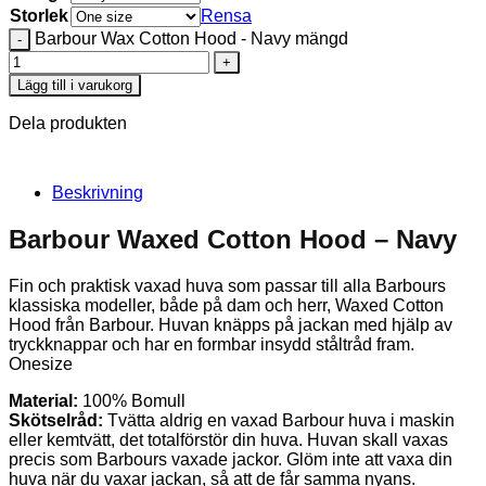
Storlek
Rensa
Barbour Wax Cotton Hood - Navy mängd
Lägg till i varukorg
Dela produkten
Beskrivning
Barbour Waxed Cotton Hood – Navy
Fin och praktisk vaxad huva som passar till alla Barbours
klassiska modeller, både på dam och herr, Waxed Cotton
Hood från Barbour. Huvan knäpps på jackan med hjälp av
tryckknappar och har en formbar insydd ståltråd fram.
Onesize
Material:
100% Bomull
Skötselråd:
Tvätta aldrig en vaxad Barbour huva i maskin
eller kemtvätt, det totalförstör din huva. Huvan skall vaxas
precis som Barbours vaxade jackor. Glöm inte att vaxa din
huva när du vaxar jackan, så att de får samma nyans.