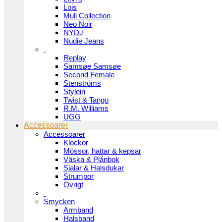
Lois
Muli Collection
Neo Noir
NYDJ
Nudie Jeans
Replay
Samsøe Samsøe
Second Female
Stenströms
Stylein
Twist & Tango
R.M. Williams
UGG
Accessoarer
Accessoarer
Klockor
Mössor, hattar & kepsar
Väska & Plånbok
Sjalar & Halsdukar
Strumpor
Övrigt
Smycken
Armband
Halsband