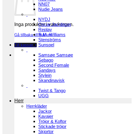
NN07
Nudie Jeans
NYDJ
Inga produkter i varukorgen.
Oscar Jacobson
Replay
R.M. Williams
Gå tillbaka till butiken
Stenströms
Sunspel
Till kassan
+
Samsøe Samsøe
Sebago
Second Female
Sandays
Stylein
Skandinavisk
Twist & Tango
UGG
Herr
Herrkläder
Jackor
Kavajer
Tröjor & Koftor
Stickade tröjor
Skjortor