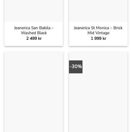
Jeanerica San Babila –
Jeanerica St Monica – Brisk
Washed Black
Mid Vintage
2 499
kr
1 999
kr
-30%