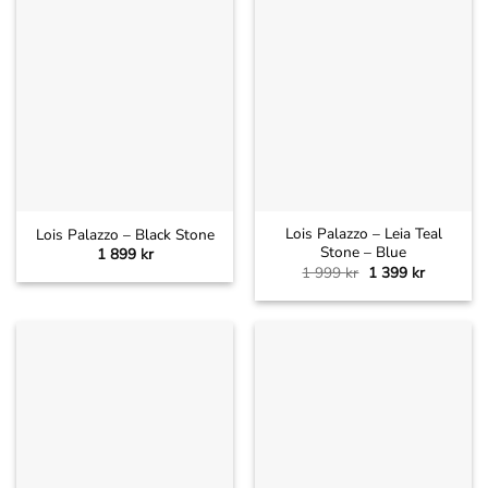
Lois Palazzo – Leia Teal
Lois Palazzo – Black Stone
Stone – Blue
1 899
kr
Det
Det
1 999
kr
1 399
kr
ursprungliga
nuvarand
priset
priset
var:
är:
1
1
999 kr.
399 kr.