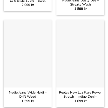
Nudie Jeans Dusty Dee –
Lois Silvia Suple – Black
Streaky Wash
2 099
kr
1 599
kr
Nudie Jeans Wide Heidi –
Replay New Luz Flare Power
Drift Wood
Stretch – Indigo Denim
1 599
kr
1 699
kr