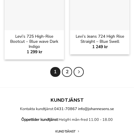
Levi’s 725 High-Rise
Levi’s Jeans 724 High Rise
Bootcut – Blue wave Dark
Straight – Blue Swell
Indigo
1 249
kr
1 299
kr
1
2
KUNDTJÄNST
Kontakta kundtjänst
0431-70867
info@johannesens.se
Öppettider kundtjänst
Helgfri mån-fred 11.00 - 18.00
KUNDTJÄNST