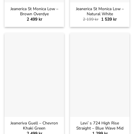
Jeanerica St Monica Low –
Jeanerica St Monica Low –
Brown Overdye
Natural White
Det
Det
2 499
kr
2 199
kr
1 539
kr
ursprungliga
nuvarand
priset
priset
var:
är:
2
1
199 kr.
539 kr.
Jeaneriva Guell – Chevron
Levi`s 724 High Rise
Khaki Green
Straight – Blue Wave Mid
2 499
kr
1 299
kr