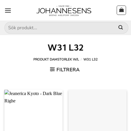
Skip
to
content
Sök
efter:
W31 L32
PRODUKT DAMSTORLEK W/L
/
W31 L32
FILTRERA