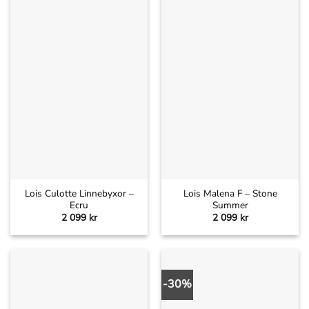
Lois Culotte Linnebyxor –
Lois Malena F – Stone
Ecru
Summer
2 099
kr
2 099
kr
-30%