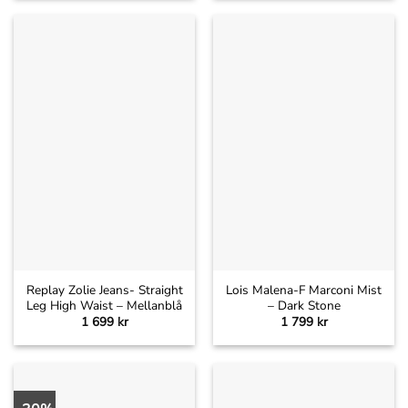
Replay Zolie Jeans- Straight
Lois Malena-F Marconi Mist
Leg High Waist – Mellanblå
– Dark Stone
1 699
kr
1 799
kr